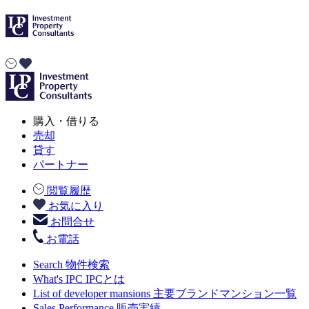
購入・借りる
売却
貸す
パートナー
閲覧履歴
お気に入り
お問合せ
お電話
Search
物件検索
What's IPC
IPCとは
List of developer mansions
主要ブランドマンション一覧
Sales Performance
販売実績