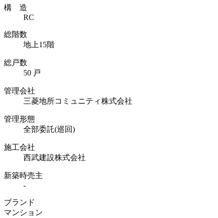
構 造
RC
総階数
地上15階
総戸数
50 戸
管理会社
三菱地所コミュニティ株式会社
管理形態
全部委託(巡回)
施工会社
西武建設株式会社
新築時売主
-
ブランド
マンション