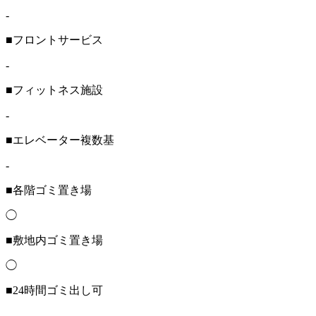
-
■フロントサービス
-
■フィットネス施設
-
■エレベーター複数基
-
■各階ゴミ置き場
◯
■敷地内ゴミ置き場
◯
■24時間ゴミ出し可
-