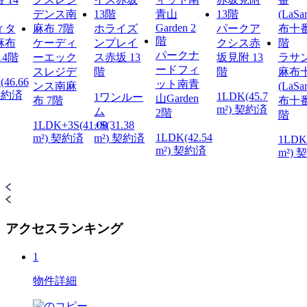
ィタ
ホライズ
パークア
麻布
ケーディ
ンプレイ
クシス赤
パークナ
14階
ーエック
ス赤坂 13
坂見附 13
ラサ
ードフィ
スレジデ
階
階
麻布
(46.66
ット南青
ンス南麻
(LaSa
 契約済
1LDK(45.7
1ワンルー
山Garden
布 7階
布十番
m²) 契約済
ム
2階
階
1LDK+3S(41.08
+S(31.38
1LDK(42.54
m²) 契約済
m²) 契約済
1LDK(
m²) 契約済
m²) 
アクセスランキング
1
物件詳細