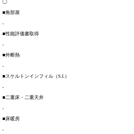
◯
■角部屋
-
■性能評価書取得
-
■外断熱
-
■スケルトンインフィル（S.I.）
-
■二重床・二重天井
-
■床暖房
-