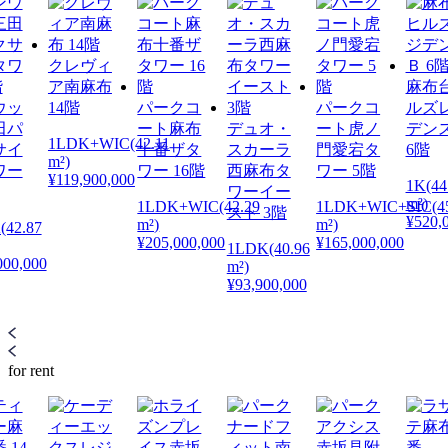
クレヴィ
ア南麻布
麻布
ウッ
14階
パークコ
パークコ
ルズ
田パ
ート麻布
デュオ・
ート虎ノ
デン
1LDK+WIC(42.11
サイ
十番ザタ
スカーラ
門愛宕タ
6階
m²)
ワー
ワー 16階
西麻布タ
ワー 5階
¥119,900,000
1K(44
ワーイー
m²)
1LDK+WIC(42.29
1LDK+WIC+SIC(45
スト 3階
¥520,
m²)
m²)
(42.87
¥205,000,000
¥165,000,000
1LDK(40.96
000,000
m²)
¥93,900,000
for rent