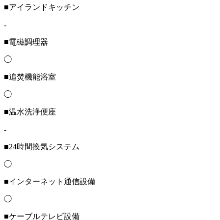
■アイランドキッチン
-
■電磁調理器
◯
■追焚機能浴室
◯
■温水洗浄便座
-
■24時間換気システム
◯
■インターネット通信設備
◯
■ケーブルテレビ設備