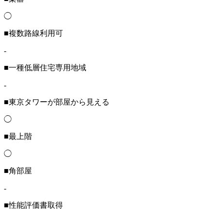
◯
■複数路線利用可
-
■一種低層住宅専用地域
-
■東京タワーが部屋から見える
◯
■最上階
◯
■角部屋
-
■性能評価書取得