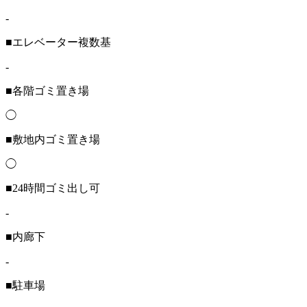
-
■エレベーター複数基
-
■各階ゴミ置き場
◯
■敷地内ゴミ置き場
◯
■24時間ゴミ出し可
-
■内廊下
-
■駐車場