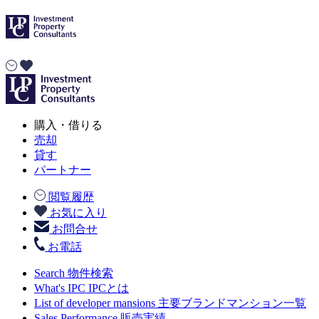
購入・借りる
売却
貸す
パートナー
閲覧履歴
お気に入り
お問合せ
お電話
Search
物件検索
What's IPC
IPCとは
List of developer mansions
主要ブランドマンション一覧
Sales Performance
販売実績