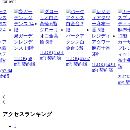
for rent
グローリ
泉ガーデ
オ白金高
パークア
レジディ
クア
ンレジデ
輪 6階
クシス白
アタワー
カー
ス西
ンス 14階
金台 3階
麻布十番
プレ
1LDK(45.61
ステ
5階
ィッ
m²) 契約済
1LDK(58
1LDK(45.67
4階
布十番
m²) 契約済
m²) 契約済
1LDK(54.91
階
m²) 契約済
(52.64
 契約済
2LDK(
m²) 
アクセスランキング
1