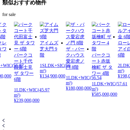
類似おすすめ物件
for sale
クレ
アイムズ
ロー
タワ
芝大門 9
ザ・パー
アイ
階
パークコ
階
クハウス
パークコ
6階
ート千代
愛宕虎ノ
ート赤坂
+WIC(56.87
1SLDK+SIC(56
2LDK(
田富士見
門 8階
檜町 ザ タ
m²)
m²)
ザ タワー
ワー 4階
00,000
¥134,900,000
¥198,
1LDK+WIC(56.54
6階
m²)
1LDK+WIC(57.61
¥180,000,000
m²)
1LDK+WIC(45.97
¥585,000,000
m²)
¥239,000,000