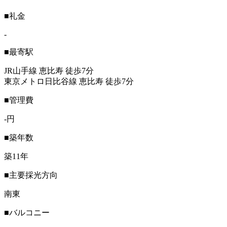
■礼金
-
■最寄駅
JR山手線 恵比寿 徒歩7分
東京メトロ日比谷線 恵比寿 徒歩7分
■管理費
-円
■築年数
築11年
■主要採光方向
南東
■バルコニー