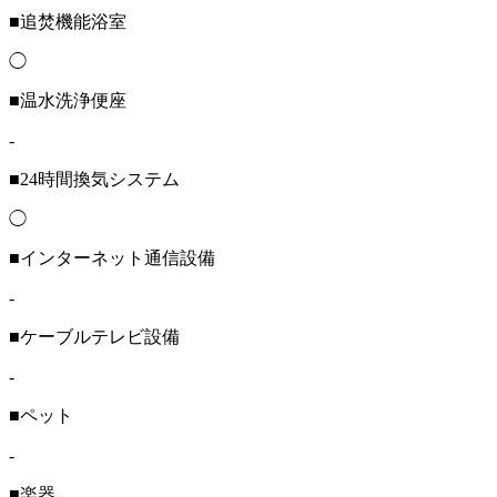
■追焚機能浴室
◯
■温水洗浄便座
-
■24時間換気システム
◯
■インターネット通信設備
-
■ケーブルテレビ設備
-
■ペット
-
■楽器