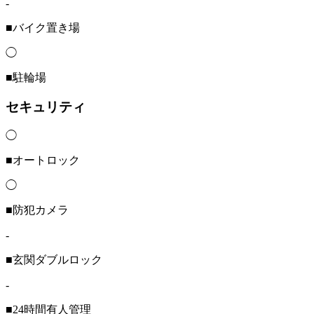
-
■バイク置き場
◯
■駐輪場
セキュリティ
◯
■オートロック
◯
■防犯カメラ
-
■玄関ダブルロック
-
■24時間有人管理