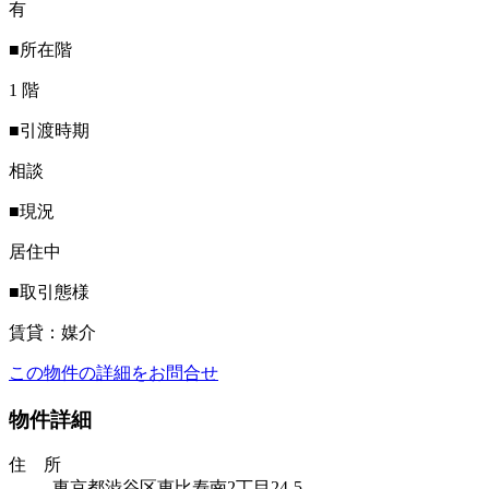
有
■所在階
1 階
■引渡時期
相談
■現況
居住中
■取引態様
賃貸：媒介
この物件の詳細をお問合せ
物件詳細
住 所
東京都渋谷区恵比寿南2丁目24-5