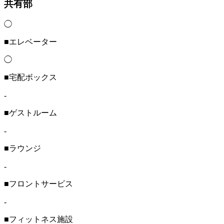
共有部
◯
■エレベーター
◯
■宅配ボックス
-
■ゲストルーム
-
■ラウンジ
-
■フロントサービス
-
■フィットネス施設