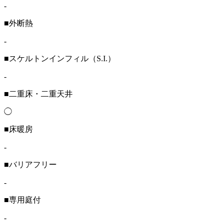
-
■外断熱
-
■スケルトンインフィル（S.I.）
-
■二重床・二重天井
◯
■床暖房
-
■バリアフリー
-
■専用庭付
-