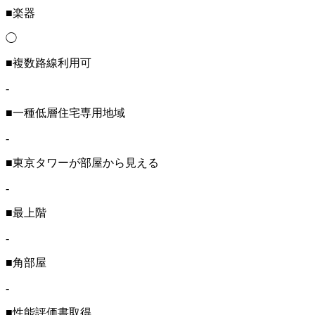
■楽器
◯
■複数路線利用可
-
■一種低層住宅専用地域
-
■東京タワーが部屋から見える
-
■最上階
-
■角部屋
-
■性能評価書取得