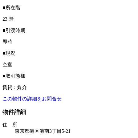
■所在階
23 階
■引渡時期
即時
■現況
空室
■取引態様
賃貸：媒介
この物件の詳細をお問合せ
物件詳細
住 所
東京都港区港南3丁目5-21