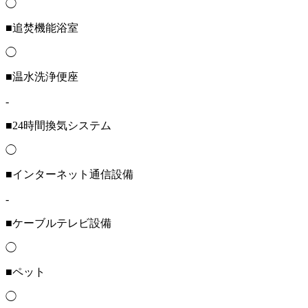
◯
■追焚機能浴室
◯
■温水洗浄便座
-
■24時間換気システム
◯
■インターネット通信設備
-
■ケーブルテレビ設備
◯
■ペット
◯