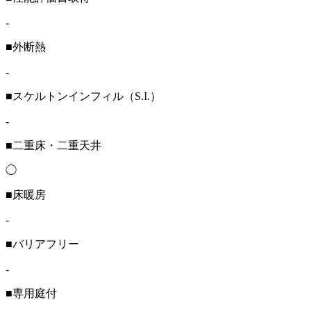
-
■外断熱
-
■スケルトンインフィル（S.I.）
-
■二重床・二重天井
◯
■床暖房
-
■バリアフリー
-
■専用庭付