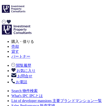
購入・借りる
売却
貸す
パートナー
閲覧履歴
お気に入り
お問合せ
お電話
Search
物件検索
What's IPC
IPCとは
List of developer mansions
主要ブランドマンション一覧
Sales Performance
販売実績