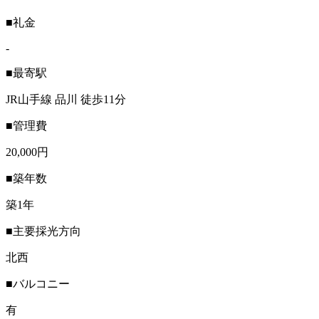
■礼金
-
■最寄駅
JR山手線 品川 徒歩11分
■管理費
20,000円
■築年数
築1年
■主要採光方向
北西
■バルコニー
有