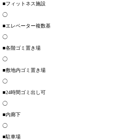
■フィットネス施設
◯
■エレベーター複数基
◯
■各階ゴミ置き場
◯
■敷地内ゴミ置き場
◯
■24時間ゴミ出し可
◯
■内廊下
◯
■駐車場