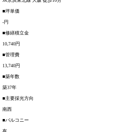
JR京浜東北線 大森 徒歩10分
■坪単価
-円
■修繕積立金
10,740円
■管理費
13,740円
■築年数
築37年
■主要採光方向
南西
■バルコニー
有