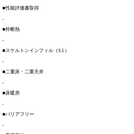
■性能評価書取得
-
■外断熱
-
■スケルトンインフィル（S.I.）
-
■二重床・二重天井
-
■床暖房
-
■バリアフリー
-