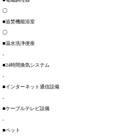
◯
■追焚機能浴室
◯
■温水洗浄便座
-
■24時間換気システム
-
■インターネット通信設備
-
■ケーブルテレビ設備
-
■ペット