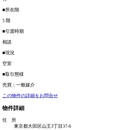
■所在階
5 階
■引渡時期
相談
■現況
空室
■取引態様
売買：一般媒介
この物件の詳細をお問合せ
物件詳細
住 所
東京都大田区山王3丁目37-6