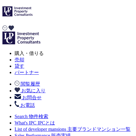
購入・借りる
売却
貸す
パートナー
閲覧履歴
お気に入り
お問合せ
お電話
Search
物件検索
What's IPC
IPCとは
List of developer mansions
主要ブランドマンション一覧
Sales Performance
販売実績