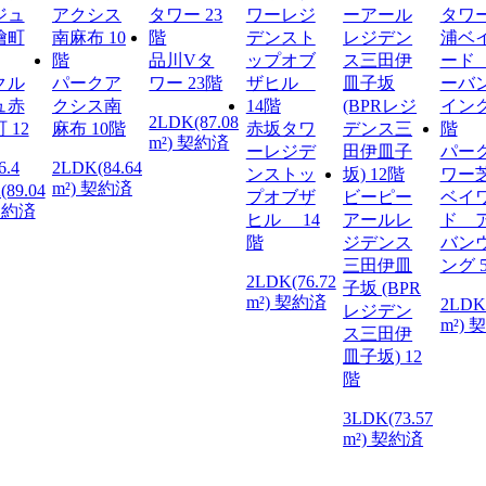
品川Vタ
クル
パークア
ワー 23階
ュ赤
クシス南
2LDK(87.08
 12
麻布 10階
赤坂タワ
m²) 契約済
ーレジデ
パー
6.4
2LDK(84.64
ンストッ
ワー
m²) 契約済
(89.04
プオブザ
ビーピー
ベイ
 契約済
ヒル 14
アールレ
ド 
階
ジデンス
バン
三田伊皿
ング 
2LDK(76.72
子坂 (BPR
m²) 契約済
2LDK
レジデン
m²) 
ス三田伊
皿子坂) 12
階
3LDK(73.57
m²) 契約済