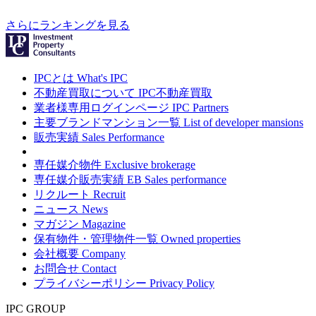
さらにランキングを見る
IPCとは
What's IPC
不動産買取について
IPC不動産買取
業者様専用ログインページ
IPC Partners
主要ブランドマンション一覧
List of developer mansions
販売実績
Sales Performance
専任媒介物件
Exclusive brokerage
専任媒介販売実績
EB Sales performance
リクルート
Recruit
ニュース
News
マガジン
Magazine
保有物件・管理物件一覧
Owned properties
会社概要
Company
お問合せ
Contact
プライバシーポリシー
Privacy Policy
IPC GROUP