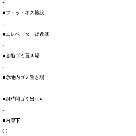
-
■フィットネス施設
-
■エレベーター複数基
-
■各階ゴミ置き場
-
■敷地内ゴミ置き場
-
■24時間ゴミ出し可
-
■内廊下
◯