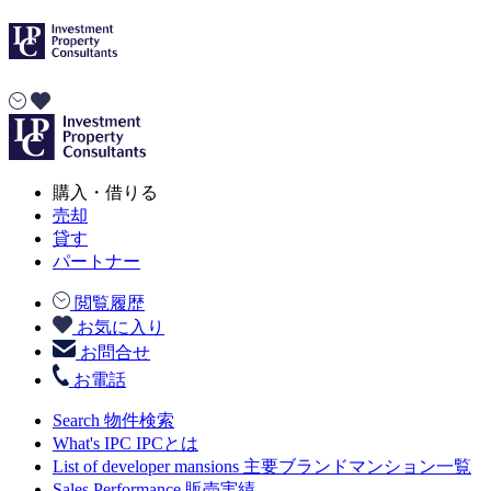
購入・借りる
売却
貸す
パートナー
閲覧履歴
お気に入り
お問合せ
お電話
Search
物件検索
What's IPC
IPCとは
List of developer mansions
主要ブランドマンション一覧
Sales Performance
販売実績