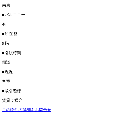
南東
■バルコニー
有
■所在階
9 階
■引渡時期
相談
■現況
空室
■取引態様
賃貸：媒介
この物件の詳細をお問合せ