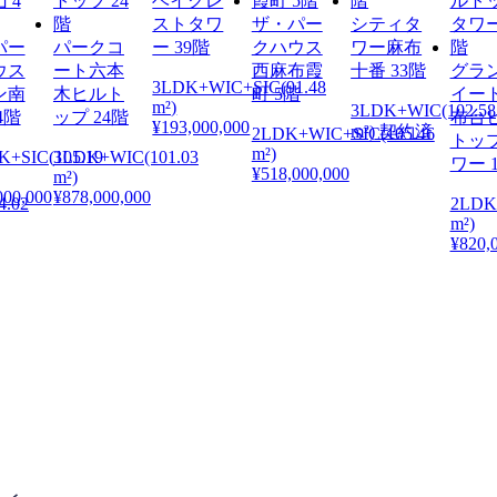
ベイクレ
ストタワ
ザ・パー
シティタ
パー
パークコ
ー 39階
クハウス
ワー麻布
ウス
ート六本
西麻布霞
十番 33階
グラ
3LDK+WIC+SIC(91.48
ン南
木ヒルト
町 5階
イー
m²)
3LDK+WIC(102.58
4階
ップ 24階
布台
¥193,000,000
m²) 契約済
2LDK+WIC+SIC(105.46
トッ
m²)
K+SIC(105.19
3LDK+WIC(101.03
ワー 
¥518,000,000
m²)
000,000
¥878,000,000
4.02
2LDK
m²)
¥820,