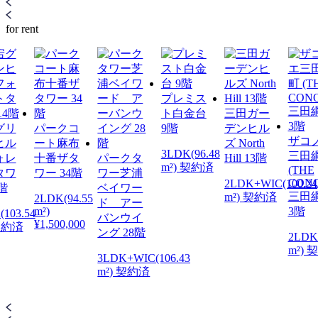
for rent
プレミス
ト白金台
三田ガー
グリ
パークコ
9階
デンヒル
8
ザコ
ヒル
ート麻布
ズ North
3LDK(96.48
三田
ォレ
十番ザタ
パークタ
Hill 13階
m²) 契約済
(THE
タワ
ワー 34階
ワー芝浦
CON
2LDK+WIC(100.24
4階
ベイワー
三田綱
m²) 契約済
2LDK(94.55
ド アー
m²)
3階
103.54
バンウイ
¥1,500,000
 契約済
ング 28階
2LDK(
m²) 
3LDK+WIC(106.43
m²) 契約済