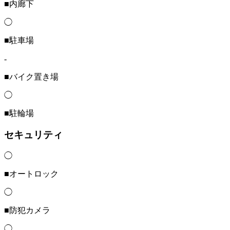
■内廊下
◯
■駐車場
-
■バイク置き場
◯
■駐輪場
セキュリティ
◯
■オートロック
◯
■防犯カメラ
◯