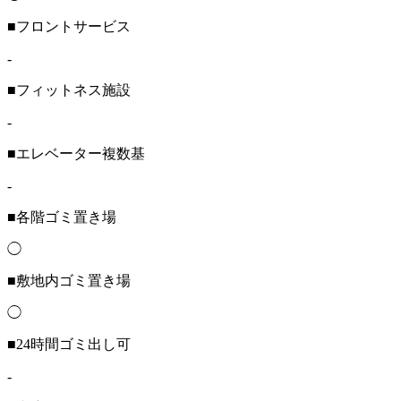
■フロントサービス
-
■フィットネス施設
-
■エレベーター複数基
-
■各階ゴミ置き場
◯
■敷地内ゴミ置き場
◯
■24時間ゴミ出し可
-