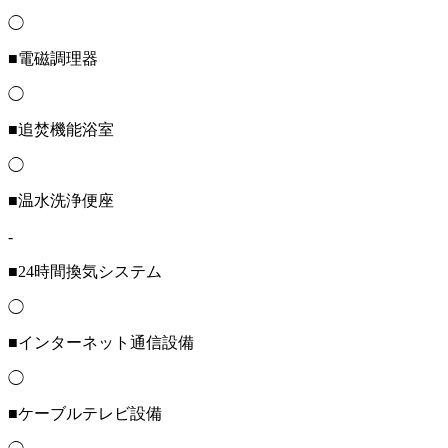
◯
■電磁調理器
◯
■追焚機能浴室
◯
■温水洗浄便座
-
■24時間換気システム
◯
■インターネット通信設備
◯
■ケーブルテレビ設備