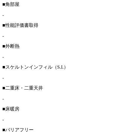
■角部屋
-
■性能評価書取得
-
■外断熱
-
■スケルトンインフィル（S.I.）
-
■二重床・二重天井
-
■床暖房
-
■バリアフリー