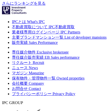
さらにランキングを見る
IPCとは
What's IPC
不動産買取について
IPC不動産買取
業者様専用ログインページ
IPC Partners
主要ブランドマンション一覧
List of developer mansions
販売実績
Sales Performance
専任媒介物件
Exclusive brokerage
専任媒介販売実績
EB Sales performance
リクルート
Recruit
ニュース
News
マガジン
Magazine
保有物件・管理物件一覧
Owned properties
会社概要
Company
お問合せ
Contact
プライバシーポリシー
Privacy Policy
IPC GROUP