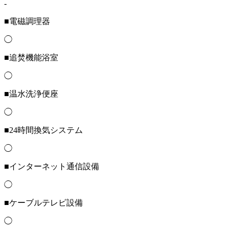
-
■電磁調理器
◯
■追焚機能浴室
◯
■温水洗浄便座
◯
■24時間換気システム
◯
■インターネット通信設備
◯
■ケーブルテレビ設備
◯