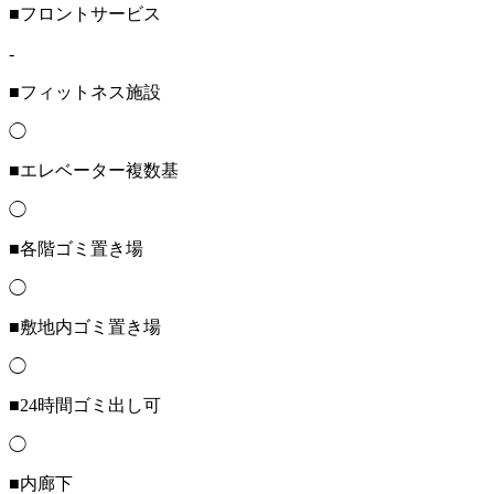
■フロントサービス
-
■フィットネス施設
◯
■エレベーター複数基
◯
■各階ゴミ置き場
◯
■敷地内ゴミ置き場
◯
■24時間ゴミ出し可
◯
■内廊下