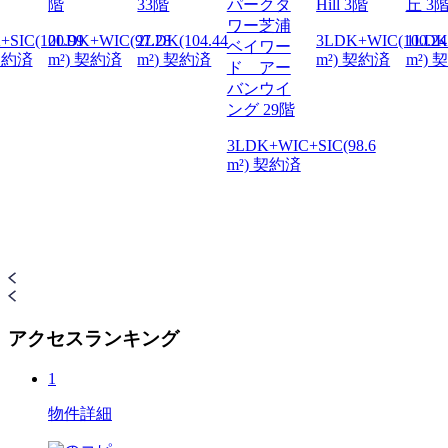
階
33階
パークタ
Hill 3階
丘 3
ワー芝浦
+SIC(100.99
2LDK+WIC(97.28
2LDK(104.44
3LDK+WIC(100.24
1LDK(
ベイワー
 契約済
m²) 契約済
m²) 契約済
m²) 契約済
m²) 
ド アー
バンウイ
ング 29階
3LDK+WIC+SIC(98.6
m²) 契約済
アクセスランキング
1
物件詳細