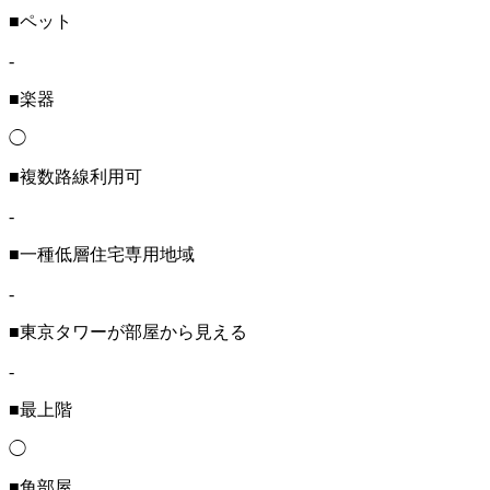
■ペット
-
■楽器
◯
■複数路線利用可
-
■一種低層住宅専用地域
-
■東京タワーが部屋から見える
-
■最上階
◯
■角部屋