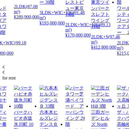
ー 39階
レストビ
東京ツイ
2LDK(87.08
ルド
ュー東京
ンパーク
ワー
m²)
3LDK+WIC+SIC(91.48
ィタ
14階
スレフト
シテ
¥289,900,000
m²)
ズア
ウイング
ワー
¥193,000,000
2LDK+WIC+SIC(89.13
タワ
31階
クア
m²)
4階
ー 2
¥170,000,000
2LDK+S(97.46
m²)
K+WIC(99.18
2LDK(
¥412,800,000
m²)
000,000
¥215,
for rent
ディ
パークハ
六本木ヒ
三田ガー
ザ・
ワー
ビオ赤坂
ルズレジ
デンヒル
クハ
十番
氷川町 10
デンスＢ
ズ North
高輪