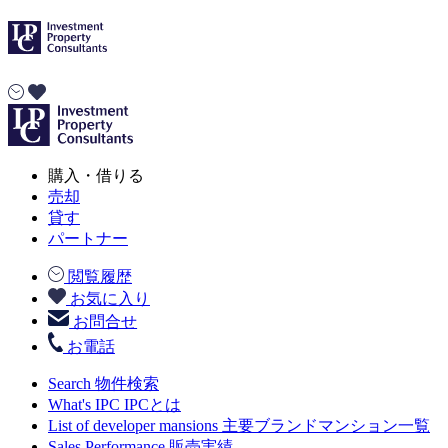
購入・借りる
売却
貸す
パートナー
閲覧履歴
お気に入り
お問合せ
お電話
Search
物件検索
What's IPC
IPCとは
List of developer mansions
主要ブランドマンション一覧
Sales Performance
販売実績