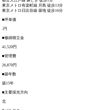
都営大江戸線 勝どき 徒歩1分
東京メトロ有楽町線 月島 徒歩13分
東京メトロ日比谷線 築地 徒歩16分
■坪単価
-円
■修繕積立金
41,520円
■管理費
26,870円
■築年数
築15年
■主要採光方向
北