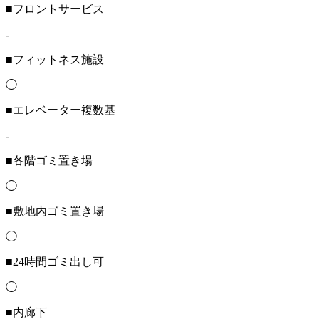
■フロントサービス
-
■フィットネス施設
◯
■エレベーター複数基
-
■各階ゴミ置き場
◯
■敷地内ゴミ置き場
◯
■24時間ゴミ出し可
◯
■内廊下