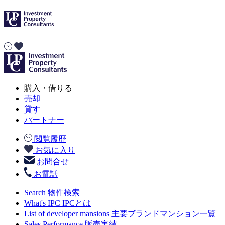
購入・借りる
売却
貸す
パートナー
閲覧履歴
お気に入り
お問合せ
お電話
Search
物件検索
What's IPC
IPCとは
List of developer mansions
主要ブランドマンション一覧
Sales Performance
販売実績