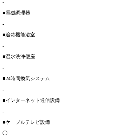
-
■電磁調理器
-
■追焚機能浴室
-
■温水洗浄便座
-
■24時間換気システム
-
■インターネット通信設備
-
■ケーブルテレビ設備
◯