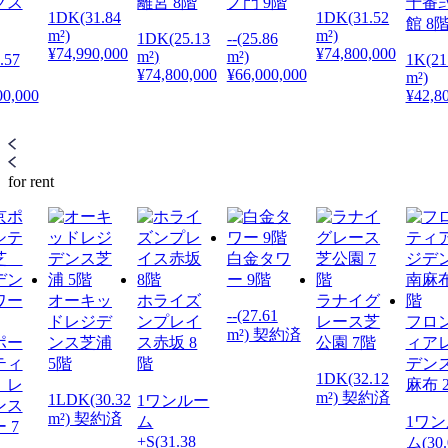
クス
離宮 8階
ノ門 9階
十番
1DK(31.84
1DK(31.52
館 8
m²)
m²)
1DK(25.13
--(25.86
¥74,990,000
¥74,800,000
m²)
m²)
.57
1K(21
¥74,800,000
¥66,000,000
m²)
00,000
¥42,8
for rent
白金タワ
ー 9階
オーキッ
ホライズ
ラナイグ
--(27.61
ドレジデ
ンプレイ
レース芝
フロ
m²) 契約済
ポー
ンス芝浦
ス赤坂 8
公園 7階
ィア
ティ
5階
階
デン
1DK(32.12
 レ
麻布 
m²) 契約済
1LDK(30.32
1ワンルー
ンス
m²) 契約済
ム
1ワ
 7
+S(31.38
ム(30.