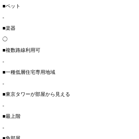
■ペット
-
■楽器
◯
■複数路線利用可
-
■一種低層住宅専用地域
-
■東京タワーが部屋から見える
-
■最上階
-
■角部屋