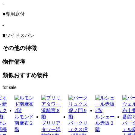
-
■専用庭付
-
■ワイドスパン
その他の特徴
物件備考
類似おすすめ物件
for sale
ルモンド
ルシェー
オレ
南麻布 2
ブリリア
パークリ
ル赤坂 2
パー
新橋
階
タワー浜
ュクス虎
階
ェル