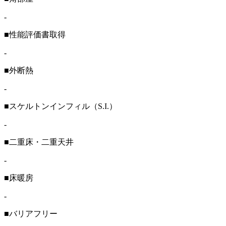
-
■性能評価書取得
-
■外断熱
-
■スケルトンインフィル（S.I.）
-
■二重床・二重天井
-
■床暖房
-
■バリアフリー