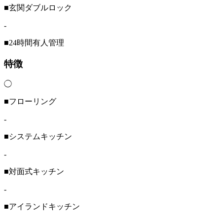
■玄関ダブルロック
-
■24時間有人管理
特徴
◯
■フローリング
-
■システムキッチン
-
■対面式キッチン
-
■アイランドキッチン