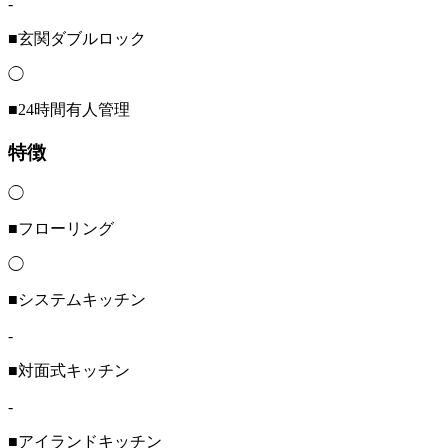
-
■玄関ダブルロック
◯
■24時間有人管理
特徴
◯
■フローリング
◯
■システムキッチン
-
■対面式キッチン
-
■アイランドキッチン