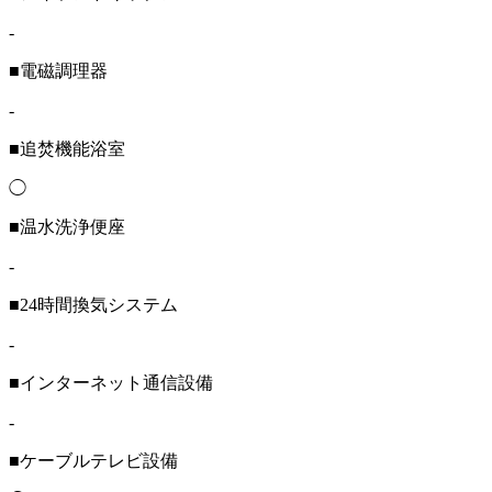
-
■電磁調理器
-
■追焚機能浴室
◯
■温水洗浄便座
-
■24時間換気システム
-
■インターネット通信設備
-
■ケーブルテレビ設備