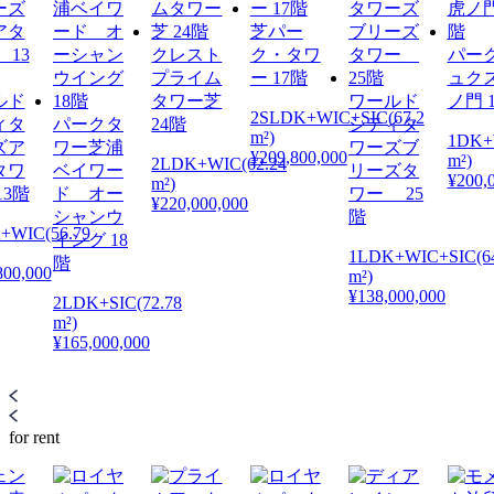
芝パー
クレスト
ク・タワ
パー
プライム
ー 17階
ュク
ルド
タワー芝
ワールド
ノ門 
2SLDK+WIC+SIC(67.2
ィタ
パークタ
24階
シティタ
m²)
1DK+
ズア
ワー芝浦
ワーズブ
¥209,800,000
m²)
2LDK+WIC(62.24
タワ
ベイワー
リーズタ
¥200,
m²)
3階
ド オー
ワー 25
¥220,000,000
シャンウ
階
+WIC(56.79
イング 18
1LDK+WIC+SIC(64
階
800,000
m²)
¥138,000,000
2LDK+SIC(72.78
m²)
¥165,000,000
for rent