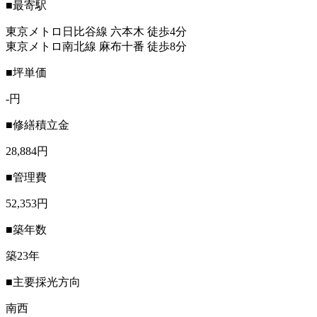
■最寄駅
東京メトロ日比谷線 六本木 徒歩4分
東京メトロ南北線 麻布十番 徒歩8分
■坪単価
-円
■修繕積立金
28,884円
■管理費
52,353円
■築年数
築23年
■主要採光方向
南西