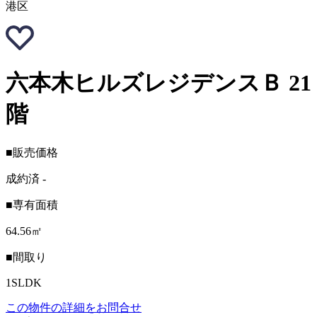
港区
六本木ヒルズレジデンスＢ 21
階
■販売価格
成約済
-
■専有面積
64.56㎡
■間取り
1SLDK
この物件の詳細をお問合せ