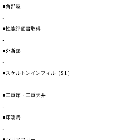
■角部屋
-
■性能評価書取得
-
■外断熱
-
■スケルトンインフィル（S.I.）
-
■二重床・二重天井
-
■床暖房
-
■バリアフリー