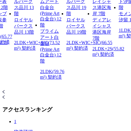
ンブ
モメ
表参
ロイヤル
ロイヤル
ディアレ
汐留 
2階
パークス
パークス
イシャス
1LDK(
プライム
品川 13階
品川 19階
港区海岸
m²) 
(65.77
アート白
7階
 契約済
2.79
2LDK+WIC+SIC(73.52
2LDK+WIC+SIC(66.55
金台
m²) 契約済
m²) 契約済
2LDK+2S(55.82
(Prime Art
m²) 契約済
白金台) 12
階
2LDK(59.76
m²) 契約済
アクセスランキング
1