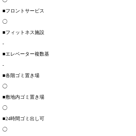
◯
■フロントサービス
◯
■フィットネス施設
-
■エレベーター複数基
-
■各階ゴミ置き場
◯
■敷地内ゴミ置き場
◯
■24時間ゴミ出し可
◯