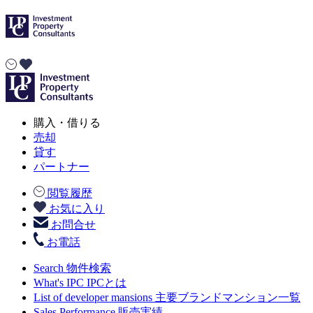
購入・借りる
売却
貸す
パートナー
閲覧履歴
お気に入り
お問合せ
お電話
Search
物件検索
What's IPC
IPCとは
List of developer mansions
主要ブランドマンション一覧
Sales Performance
販売実績