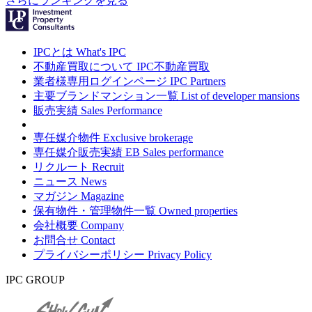
さらにランキングを見る
IPCとは
What's IPC
不動産買取について
IPC不動産買取
業者様専用ログインページ
IPC Partners
主要ブランドマンション一覧
List of developer mansions
販売実績
Sales Performance
専任媒介物件
Exclusive brokerage
専任媒介販売実績
EB Sales performance
リクルート
Recruit
ニュース
News
マガジン
Magazine
保有物件・管理物件一覧
Owned properties
会社概要
Company
お問合せ
Contact
プライバシーポリシー
Privacy Policy
IPC GROUP