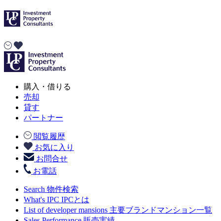
購入・借りる
売却
貸す
パートナー
閲覧履歴
お気に入り
お問合せ
お電話
Search
物件検索
What's IPC
IPCとは
List of developer mansions
主要ブランドマンション一覧
Sales Performance
販売実績