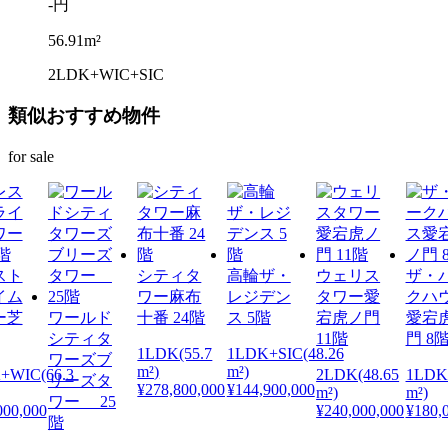
-円
56.91m²
2LDK+WIC+SIC
類似おすすめ物件
for sale
スト
シティタ
高輪ザ・
ウェリス
ザ・
イム
ワー麻布
レジデン
タワー愛
クハ
ー芝
ワールド
十番 24階
ス 5階
宕虎ノ門
愛宕
シティタ
11階
門 8
1LDK(55.7
1LDK+SIC(48.26
ワーズブ
m²)
m²)
+WIC(66.3
2LDK(48.65
1LDK
リーズタ
¥278,800,000
¥144,900,000
m²)
m²)
ワー 25
000,000
¥240,000,000
¥180,
階