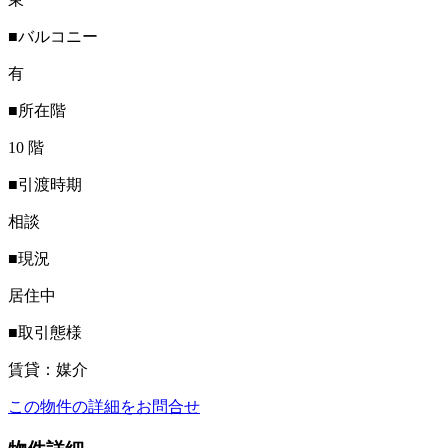
■バルコニー
有
■所在階
10 階
■引渡時期
相談
■現況
居住中
■取引態様
賃貸：媒介
この物件の詳細をお問合せ