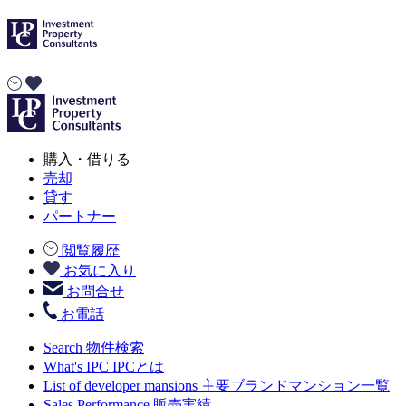
購入・借りる
売却
貸す
パートナー
閲覧履歴
お気に入り
お問合せ
お電話
Search
物件検索
What's IPC
IPCとは
List of developer mansions
主要ブランドマンション一覧
Sales Performance
販売実績