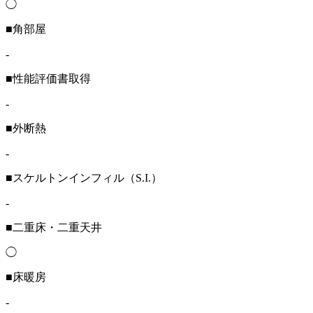
◯
■角部屋
-
■性能評価書取得
-
■外断熱
-
■スケルトンインフィル（S.I.）
-
■二重床・二重天井
◯
■床暖房
-