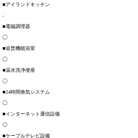
■アイランドキッチン
-
■電磁調理器
◯
■追焚機能浴室
◯
■温水洗浄便座
◯
■24時間換気システム
◯
■インターネット通信設備
◯
■ケーブルテレビ設備