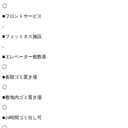
◯
■フロントサービス
-
■フィットネス施設
-
■エレベーター複数基
◯
■各階ゴミ置き場
◯
■敷地内ゴミ置き場
◯
■24時間ゴミ出し可
◯