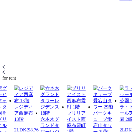
for rent
レジディ
ラ・
ア西麻布
ブリリア
パークキ
ール
グリ
13階
六本木グ
イスト西
ューブ愛
園 28
ヒル
ランドタ
麻布霞町
宕山タワ
2LDK(98.76
2LDK(
ォレ
ワーレジ
1階
ー 29階