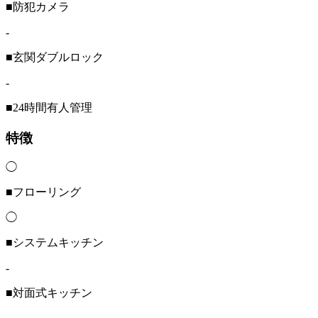
■防犯カメラ
-
■玄関ダブルロック
-
■24時間有人管理
特徴
◯
■フローリング
◯
■システムキッチン
-
■対面式キッチン