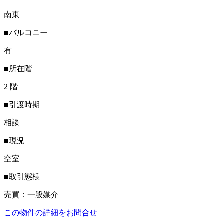
南東
■バルコニー
有
■所在階
2 階
■引渡時期
相談
■現況
空室
■取引態様
売買：一般媒介
この物件の詳細をお問合せ