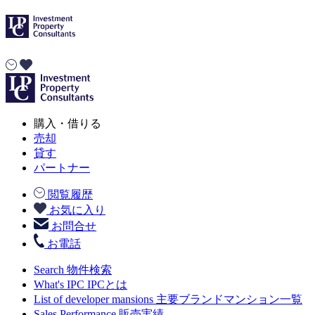
購入・借りる
売却
貸す
パートナー
閲覧履歴
お気に入り
お問合せ
お電話
Search
物件検索
What's IPC
IPCとは
List of developer mansions
主要ブランドマンション一覧
Sales Performance
販売実績