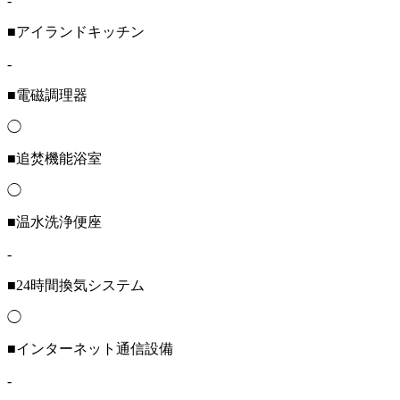
-
■アイランドキッチン
-
■電磁調理器
◯
■追焚機能浴室
◯
■温水洗浄便座
-
■24時間換気システム
◯
■インターネット通信設備
-