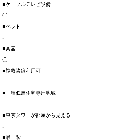
■ケーブルテレビ設備
◯
■ペット
-
■楽器
◯
■複数路線利用可
-
■一種低層住宅専用地域
-
■東京タワーが部屋から見える
-
■最上階