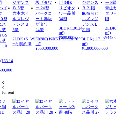
リビオタ
青山
六本木ヒ
パークコ
ワー品川
麻布台ヒ
タワー
ルズレジ
ート赤坂
34階
ルズレジ
階
エス
デンスＢ
ザタワー
デンスＢ
3LDK(130.24
2LDK
ム芝
5階
24階
21階
m²)
m²)
GS
¥600,000,000
¥448,
1
2LDK+S+WIC+SIC(130.59
3LDK+WIC+SIC(128.78
3LDK(117.12
ム芝
m²)
m²)
m²) 契約済
 10
¥550,000,000
¥1,800,000,000
133.14
500,000
for rent