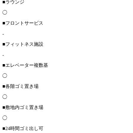
■ラウンジ
◯
■フロントサービス
-
■フィットネス施設
-
■エレベーター複数基
◯
■各階ゴミ置き場
◯
■敷地内ゴミ置き場
◯
■24時間ゴミ出し可