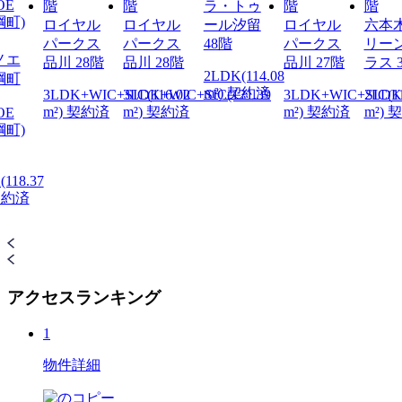
ラ・トゥ
ロイヤル
ロイヤル
ール汐留
ロイヤル
六本
パークス
パークス
48階
パークス
リー
ノエ
品川 28階
品川 28階
品川 27階
ラス 
2LDK(114.08
綱町
m²) 契約済
3LDK+WIC+SIC(116.02
3LDK+WIC+SIC(121.39
3LDK+WIC+SIC(11
2LDK
m²) 契約済
m²) 契約済
m²) 契約済
m²) 
OE
町)
118.37
 契約済
アクセスランキング
1
物件詳細