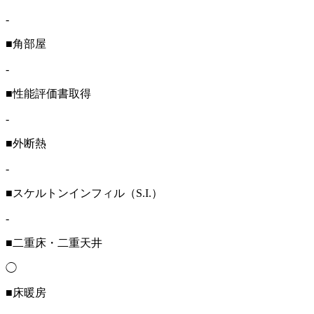
-
■角部屋
-
■性能評価書取得
-
■外断熱
-
■スケルトンインフィル（S.I.）
-
■二重床・二重天井
◯
■床暖房