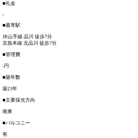
■礼金
-
■最寄駅
JR山手線 品川 徒歩7分
京急本線 北品川 徒歩7分
■管理費
-円
■築年数
築23年
■主要採光方向
南東
■バルコニー
有