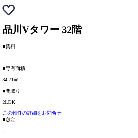
品川Vタワー 32階
■賃料
-
■専有面積
84.71㎡
■間取り
2LDK
この物件の詳細をお問合せ
■敷金
-