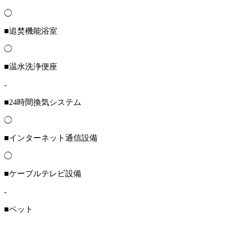
◯
■追焚機能浴室
◯
■温水洗浄便座
-
■24時間換気システム
◯
■インターネット通信設備
◯
■ケーブルテレビ設備
-
■ペット