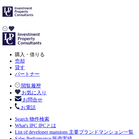
購入・借りる
売却
貸す
パートナー
閲覧履歴
お気に入り
お問合せ
お電話
Search
物件検索
What's IPC
IPCとは
List of developer mansions
主要ブランドマンション一覧
Sales Performance
販売実績