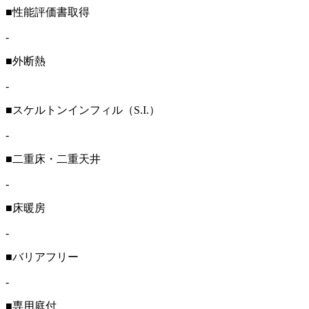
■性能評価書取得
-
■外断熱
-
■スケルトンインフィル（S.I.）
-
■二重床・二重天井
-
■床暖房
-
■バリアフリー
-
■専用庭付