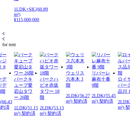
1LDK+SIC(60.89
m²)
¥115,000,000
for rent
ウェリス
リバーレ
ーデ
パークキ
パークハ
六本木 3
麻布十番
ロイ
ジデ
ューブ愛
ビオ赤坂
階
9階
パー
8階
宕山タワ
タワー 18
品川 
2LDK(56.27
2LDK(55.45
ー 26階
階
m²) 契約済
m²) 契約済
(66.43
2LDK
 契約済
m²) 
1LDK(51.15
2LDK(53.13
m²) 契約済
m²) 契約済