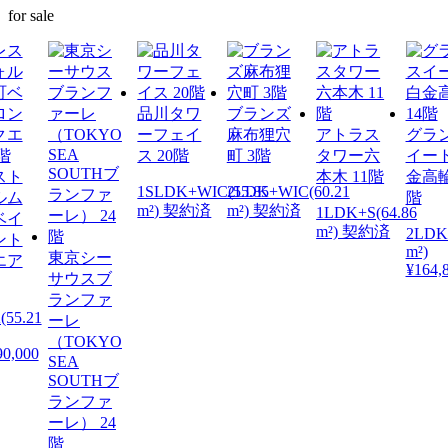
for sale
品川タワ
ブランズ
ーフェイ
麻布狸穴
アトラス
グラ
ス 20階
町 3階
タワー六
イー
スト
本木 11階
金高輪
1SLDK+WIC(55.85
2LDK+WIC(60.21
ルム
階
m²) 契約済
m²) 契約済
1LDK+S(64.86
ベイ
m²) 契約済
2LDK(
ント
m²)
東京シー
エア
¥164,
サウスブ
ランファ
(55.21
ーレ
（TOKYO
90,000
SEA
SOUTHブ
ランファ
ーレ） 24
階