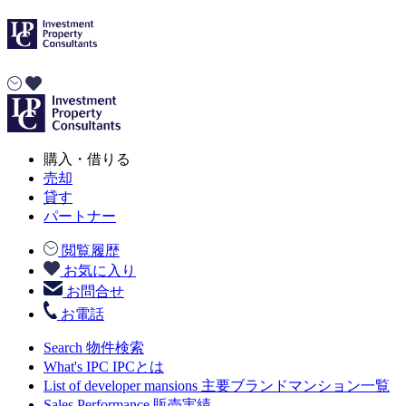
購入・借りる
売却
貸す
パートナー
閲覧履歴
お気に入り
お問合せ
お電話
Search
物件検索
What's IPC
IPCとは
List of developer mansions
主要ブランドマンション一覧
Sales Performance
販売実績