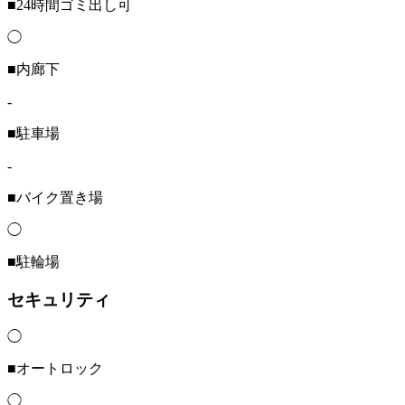
■24時間ゴミ出し可
◯
■内廊下
-
■駐車場
-
■バイク置き場
◯
■駐輪場
セキュリティ
◯
■オートロック
◯