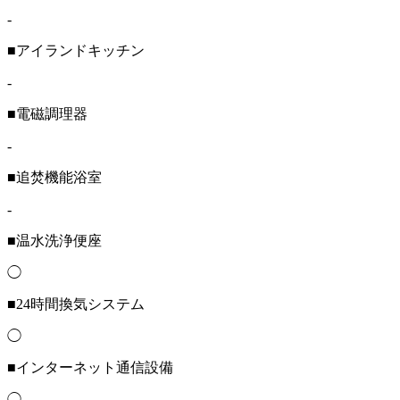
-
■アイランドキッチン
-
■電磁調理器
-
■追焚機能浴室
-
■温水洗浄便座
◯
■24時間換気システム
◯
■インターネット通信設備
◯