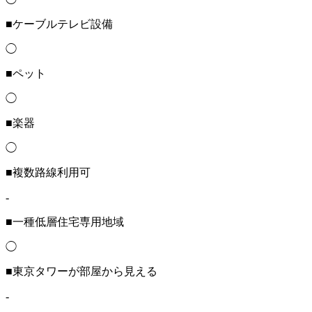
■ケーブルテレビ設備
◯
■ペット
◯
■楽器
◯
■複数路線利用可
-
■一種低層住宅専用地域
◯
■東京タワーが部屋から見える
-