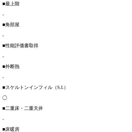
■最上階
-
■角部屋
-
■性能評価書取得
-
■外断熱
-
■スケルトンインフィル（S.I.）
◯
■二重床・二重天井
-
■床暖房