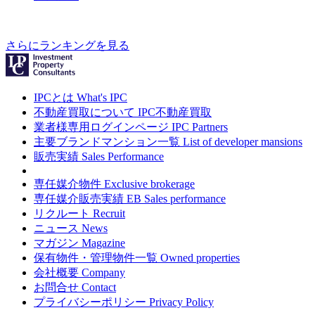
さらにランキングを見る
IPCとは
What's IPC
不動産買取について
IPC不動産買取
業者様専用ログインページ
IPC Partners
主要ブランドマンション一覧
List of developer mansions
販売実績
Sales Performance
専任媒介物件
Exclusive brokerage
専任媒介販売実績
EB Sales performance
リクルート
Recruit
ニュース
News
マガジン
Magazine
保有物件・管理物件一覧
Owned properties
会社概要
Company
お問合せ
Contact
プライバシーポリシー
Privacy Policy