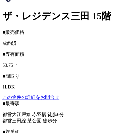
ザ・レジデンス三田 15階
■販売価格
成約済
-
■専有面積
53.75㎡
■間取り
1LDK
この物件の詳細をお問合せ
■最寄駅
都営大江戸線 赤羽橋 徒歩6分
都営三田線 芝公園 徒歩分
■坪単価