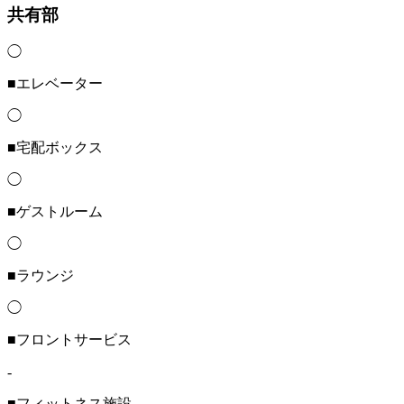
共有部
◯
■エレベーター
◯
■宅配ボックス
◯
■ゲストルーム
◯
■ラウンジ
◯
■フロントサービス
-
■フィットネス施設