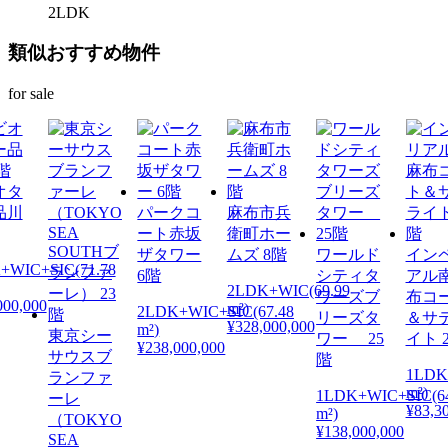
2LDK
類似おすすめ物件
for sale
オタ
品川
パークコ
麻布市兵
ート赤坂
衛町ホー
ザタワー
ムズ 8階
ワールド
イン
+WIC+SIC(71.78
6階
シティタ
アル
2LDK+WIC(69.99
ワーズブ
布コ
000,000
m²)
2LDK+WIC+SIC(67.48
リーズタ
＆サ
¥328,000,000
m²)
東京シー
ワー 25
イト 
¥238,000,000
サウスブ
階
1LDK(
ランファ
m²)
1LDK+WIC+SIC(64
ーレ
¥83,3
m²)
（TOKYO
¥138,000,000
SEA