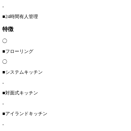
-
■24時間有人管理
特徴
◯
■フローリング
◯
■システムキッチン
-
■対面式キッチン
-
■アイランドキッチン
-