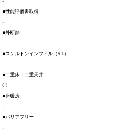
-
■性能評価書取得
-
■外断熱
-
■スケルトンインフィル（S.I.）
-
■二重床・二重天井
◯
■床暖房
-
■バリアフリー
-