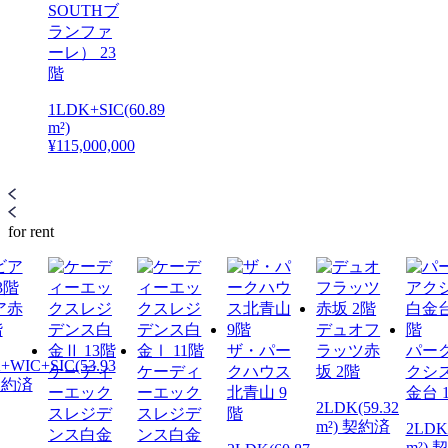
SOUTHブ
ランファ
ーレ） 23
階
1LDK+SIC(60.89
m²)
¥115,000,000
for rent
ア赤
階
デュオフ
ザ・パー
ラッツ赤
パー
+WIC+SIC(53.93
ケーディ
ケーディ
クハウス
坂 2階
クシ
 契約済
ーエック
ーエック
北青山 9
金台 
2LDK(59.32
スレジデ
スレジデ
階
m²) 契約済
2LDK(
ンス白金
ンス白金
m²) 