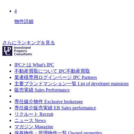
4
物件詳細
さらにランキングを見る
IPCとは
What's IPC
不動産買取について
IPC不動産買取
業者様専用ログインページ
IPC Partners
主要ブランドマンション一覧
List of developer mansions
販売実績
Sales Performance
専任媒介物件
Exclusive brokerage
専任媒介販売実績
EB Sales performance
リクルート
Recruit
ニュース
News
マガジン
Magazine
保有物件・管理物件一覧
Owned properties