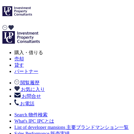
購入・借りる
売却
貸す
パートナー
閲覧履歴
お気に入り
お問合せ
お電話
Search
物件検索
What's IPC
IPCとは
List of developer mansions
主要ブランドマンション一覧
Sales Performance
販売実績