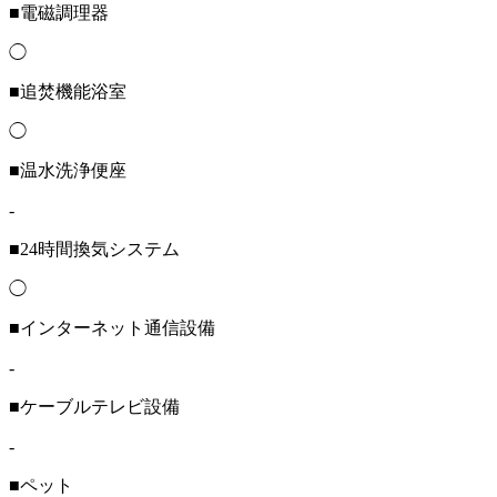
■電磁調理器
◯
■追焚機能浴室
◯
■温水洗浄便座
-
■24時間換気システム
◯
■インターネット通信設備
-
■ケーブルテレビ設備
-
■ペット