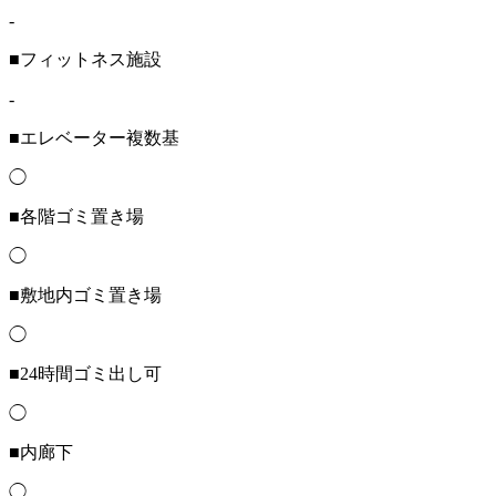
-
■フィットネス施設
-
■エレベーター複数基
◯
■各階ゴミ置き場
◯
■敷地内ゴミ置き場
◯
■24時間ゴミ出し可
◯
■内廊下
◯