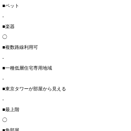
■ペット
-
■楽器
◯
■複数路線利用可
-
■一種低層住宅専用地域
-
■東京タワーが部屋から見える
-
■最上階
◯
■角部屋