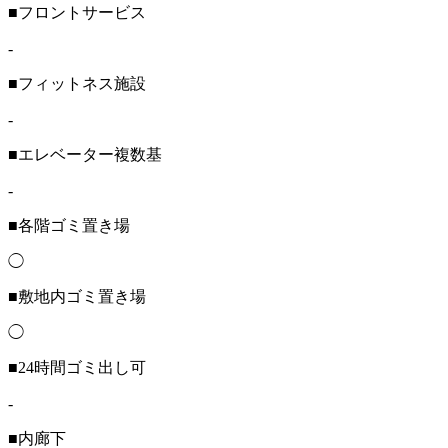
■フロントサービス
-
■フィットネス施設
-
■エレベーター複数基
-
■各階ゴミ置き場
◯
■敷地内ゴミ置き場
◯
■24時間ゴミ出し可
-
■内廊下