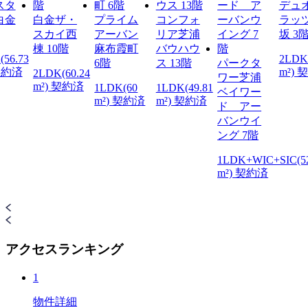
スタ
デュ
白金
白金ザ・
プライム
コンフォ
ラッ
スカイ西
アーバン
リア芝浦
坂 3
棟 10階
麻布霞町
バウハウ
(56.73
2LDK(
6階
ス 13階
パークタ
 契約済
m²) 
2LDK(60.24
ワー芝浦
m²) 契約済
1LDK(60
1LDK(49.81
ベイワー
m²) 契約済
m²) 契約済
ド アー
バンウイ
ング 7階
1LDK+WIC+SIC(52
m²) 契約済
アクセスランキング
1
物件詳細