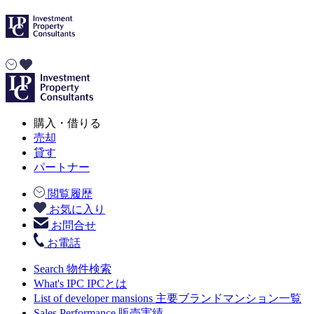
購入・借りる
売却
貸す
パートナー
閲覧履歴
お気に入り
お問合せ
お電話
Search
物件検索
What's IPC
IPCとは
List of developer mansions
主要ブランドマンション一覧
Sales Performance
販売実績