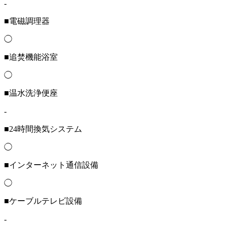
-
■電磁調理器
◯
■追焚機能浴室
◯
■温水洗浄便座
-
■24時間換気システム
◯
■インターネット通信設備
◯
■ケーブルテレビ設備
-