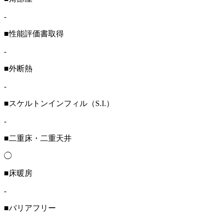
-
■性能評価書取得
-
■外断熱
-
■スケルトンインフィル（S.I.）
-
■二重床・二重天井
◯
■床暖房
-
■バリアフリー