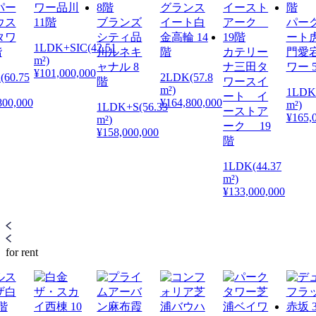
パー
ワー品川
グランス
ウス
11階
ブランズ
イート白
パー
タワ
シティ品
金高輪 14
ート
1LDK+SIC(42.51
階
川ルネキ
階
カテリー
門愛
m²)
ャナル 8
ナ三田タ
ワー 
¥101,000,000
(60.75
2LDK(57.8
階
ワースイ
m²)
1LDK
ート イ
800,000
¥164,800,000
m²)
1LDK+S(56.33
ーストア
¥165,
m²)
ーク 19
¥158,000,000
階
1LDK(44.37
m²)
¥133,000,000
for rent