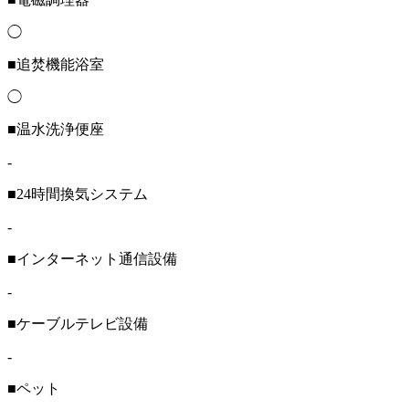
◯
■追焚機能浴室
◯
■温水洗浄便座
-
■24時間換気システム
-
■インターネット通信設備
-
■ケーブルテレビ設備
-
■ペット