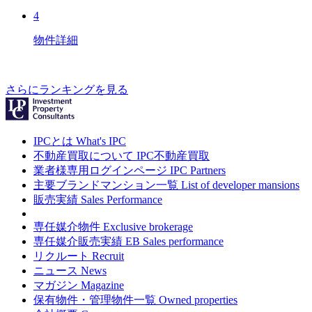
4
物件詳細
さらにランキングを見る
IPCとは
What's IPC
不動産買取について
IPC不動産買取
業者様専用ログインページ
IPC Partners
主要ブランドマンション一覧
List of developer mansions
販売実績
Sales Performance
専任媒介物件
Exclusive brokerage
専任媒介販売実績
EB Sales performance
リクルート
Recruit
ニュース
News
マガジン
Magazine
保有物件・管理物件一覧
Owned properties