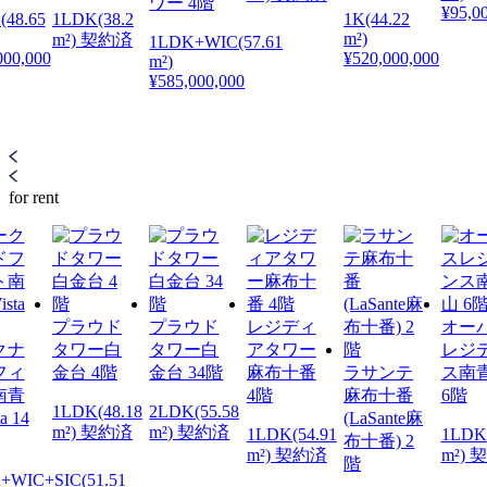
ワー 4階
¥95,0
(48.65
1LDK(38.2
1K(44.22
m²)
m²) 契約済
1LDK+WIC(57.61
000,000
¥520,000,000
m²)
¥585,000,000
for rent
プラウド
プラウド
レジディ
オー
クナ
タワー白
タワー白
アタワー
レジ
フィ
金台 4階
金台 34階
麻布十番
ラサンテ
ス南
南青
4階
麻布十番
6階
1LDK(48.18
2LDK(55.58
a 14
(LaSante麻
m²) 契約済
m²) 契約済
1LDK(54.91
1LDK(
布十番) 2
m²) 契約済
m²) 
階
+WIC+SIC(51.51