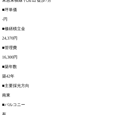
東急東横線 代官山 徒歩7分
■坪単価
-円
■修繕積立金
24,370円
■管理費
16,300円
■築年数
築42年
■主要採光方向
南東
■バルコニー
有