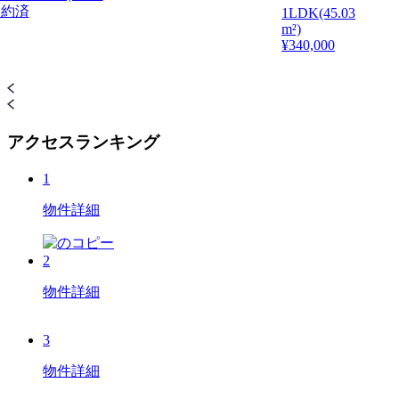
 契約済
1LDK(45.03
m²)
¥340,000
アクセスランキング
1
物件詳細
2
物件詳細
3
物件詳細