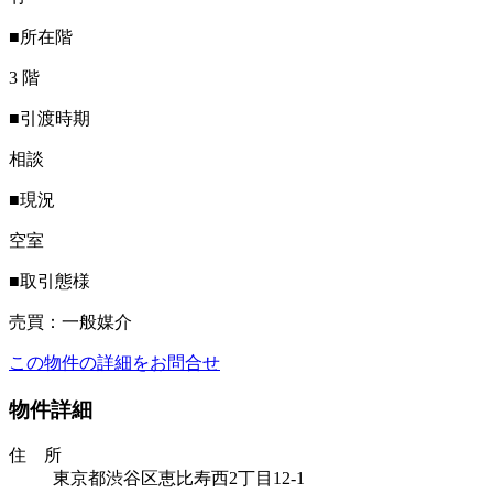
■所在階
3 階
■引渡時期
相談
■現況
空室
■取引態様
売買：一般媒介
この物件の詳細をお問合せ
物件詳細
住 所
東京都渋谷区恵比寿西2丁目12-1