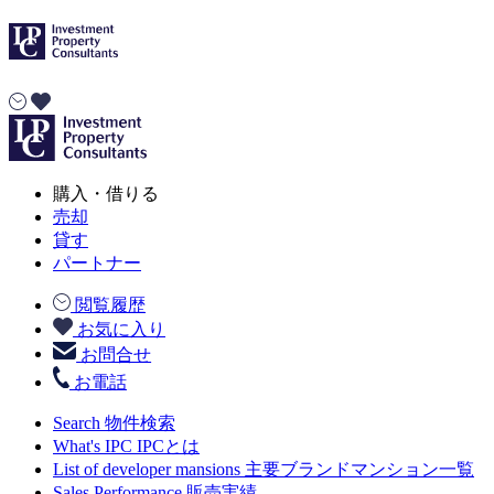
購入・借りる
売却
貸す
パートナー
閲覧履歴
お気に入り
お問合せ
お電話
Search
物件検索
What's IPC
IPCとは
List of developer mansions
主要ブランドマンション一覧
Sales Performance
販売実績