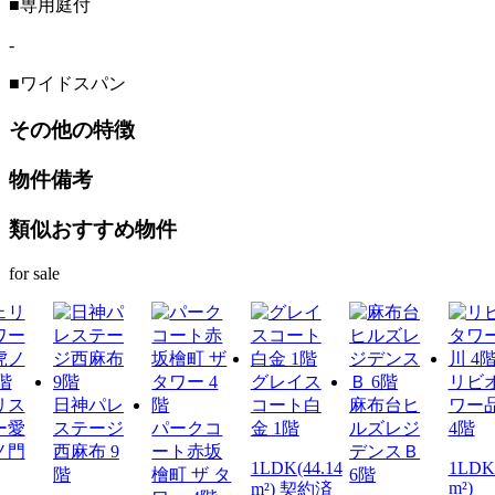
■専用庭付
-
■ワイドスパン
その他の特徴
物件備考
類似おすすめ物件
for sale
グレイス
リビ
リス
日神パレ
コート白
麻布台ヒ
ワー
ー愛
ステージ
パークコ
金 1階
ルズレジ
4階
ノ門
西麻布 9
ート赤坂
デンスＢ
1LDK(44.14
1LDK+
階
檜町 ザ タ
6階
m²)
m²) 契約済