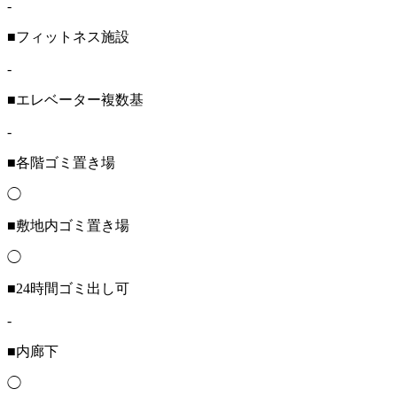
-
■フィットネス施設
-
■エレベーター複数基
-
■各階ゴミ置き場
◯
■敷地内ゴミ置き場
◯
■24時間ゴミ出し可
-
■内廊下
◯