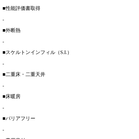
■性能評価書取得
-
■外断熱
-
■スケルトンインフィル（S.I.）
-
■二重床・二重天井
-
■床暖房
-
■バリアフリー
-