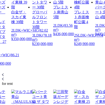
プレミス
パー
白金ザ・
グローバ
ト南青山
プレミス
ート
スカイ東
ルフロン
5階
ト赤坂檜
山 4
ルド
棟 39階
トタワー
町公園 4
2LDK(83.56
2LDK
ィタ
30階
階
m²)
m²)
2LDK+WIC+SIC(82.02
ズブ
¥436,000,000
¥430,
m²)
3LDK(78.18
2SLDK+WIC(77.4
ズタ
¥350,000,000
m²)
m²)
27
¥230,000,000
¥249,900,000
+WIC(86.21
000,000
for rent