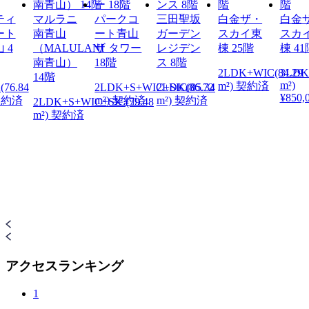
ティ
マルラニ
パークコ
三田聖坂
白金ザ・
白金
ート
南青山
ート青山
ガーデン
スカイ東
スカ
 4
（MALULANI
ザ タワー
レジデン
棟 25階
棟 41
南青山）
18階
ス 8階
2LDK+WIC(84.29
3LDK(
14階
m²)
m²) 契約済
(76.84
2LDK+S+WIC+SIC(85.34
2LDK(86.72
¥850,
 契約済
m²) 契約済
m²) 契約済
2LDK+S+WIC+SIC(79.48
m²) 契約済
アクセスランキング
1