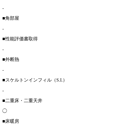
-
■角部屋
-
■性能評価書取得
-
■外断熱
-
■スケルトンインフィル（S.I.）
-
■二重床・二重天井
◯
■床暖房