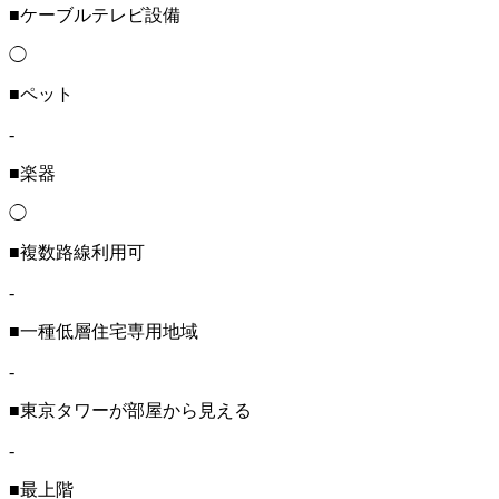
■ケーブルテレビ設備
◯
■ペット
-
■楽器
◯
■複数路線利用可
-
■一種低層住宅専用地域
-
■東京タワーが部屋から見える
-
■最上階