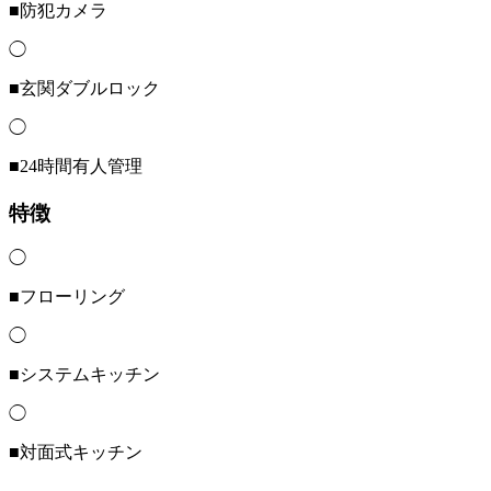
■防犯カメラ
◯
■玄関ダブルロック
◯
■24時間有人管理
特徴
◯
■フローリング
◯
■システムキッチン
◯
■対面式キッチン