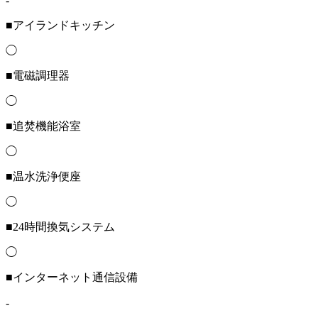
-
■アイランドキッチン
◯
■電磁調理器
◯
■追焚機能浴室
◯
■温水洗浄便座
◯
■24時間換気システム
◯
■インターネット通信設備
-