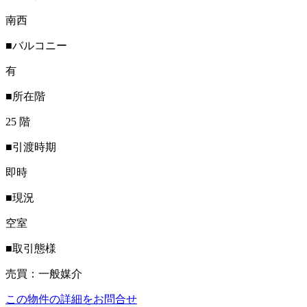
南西
■バルコニー
有
■所在階
25 階
■引渡時期
即時
■現況
空室
■取引態様
売買：一般媒介
この物件の詳細をお問合せ