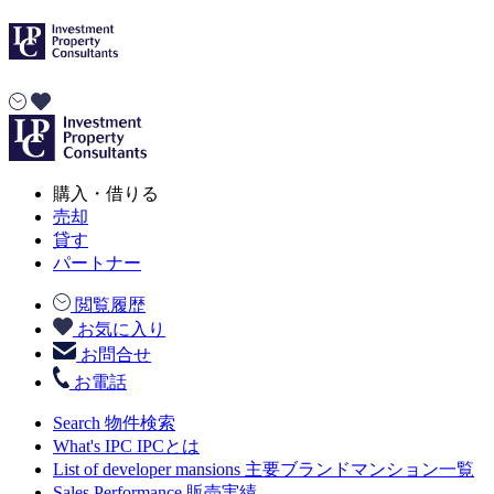
購入・借りる
売却
貸す
パートナー
閲覧履歴
お気に入り
お問合せ
お電話
Search
物件検索
What's IPC
IPCとは
List of developer mansions
主要ブランドマンション一覧
Sales Performance
販売実績