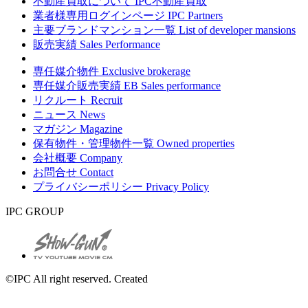
不動産買取について
IPC不動産買取
業者様専用ログインページ
IPC Partners
主要ブランドマンション一覧
List of developer mansions
販売実績
Sales Performance
専任媒介物件
Exclusive brokerage
専任媒介販売実績
EB Sales performance
リクルート
Recruit
ニュース
News
マガジン
Magazine
保有物件・管理物件一覧
Owned properties
会社概要
Company
お問合せ
Contact
プライバシーポリシー
Privacy Policy
IPC GROUP
©IPC All right reserved. Created