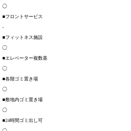
◯
■フロントサービス
-
■フィットネス施設
◯
■エレベーター複数基
◯
■各階ゴミ置き場
◯
■敷地内ゴミ置き場
◯
■24時間ゴミ出し可
◯