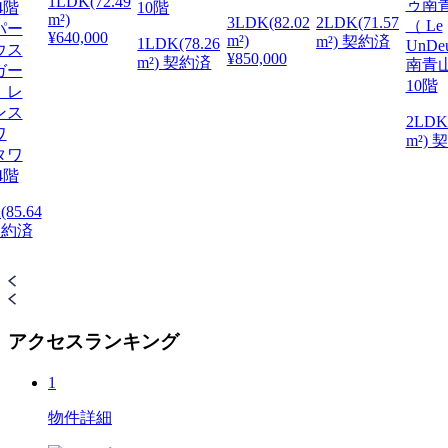
1LDK(72.49
ゥ南
10階
m²)
3LDK(82.02
2LDK(71.57
（ Le
パー
¥640,000
m²)
m²) 契約済
1LDK(78.26
UnDe
ウス
¥850,000
m²) 契約済
南青
ガー
10階
 レ
ンス
2LDK
ワ
m²) 
タワ
4階
(85.64
 契約済
アクセスランキング
1
物件詳細