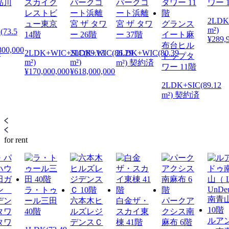
品川
スカイク
パークコ
パークコ
ワー 
レストビ
ート浜離
ート浜離
2LDK(
ュー東京
宮 ザ タワ
宮 ザ タワ
グランス
m²)
(73.5
14階
ー 26階
ー 37階
イート麻
¥289,
布台ヒル
800,000
5
2LDK+WIC+SIC(89.13
2LDK+WIC(86.29
2LDK+WIC(80.39
トップタ
m²)
m²)
m²) 契約済
ワー 11階
¥170,000,000
¥618,000,000
2LDK+SIC(89.12
m²) 契約済
for rent
ラ・トゥ
ール三田
六本木ヒ
白金ザ・
パークア
40階
ルズレジ
スカイ東
クシス南
ルア
デンスＣ
棟 41階
麻布 6階