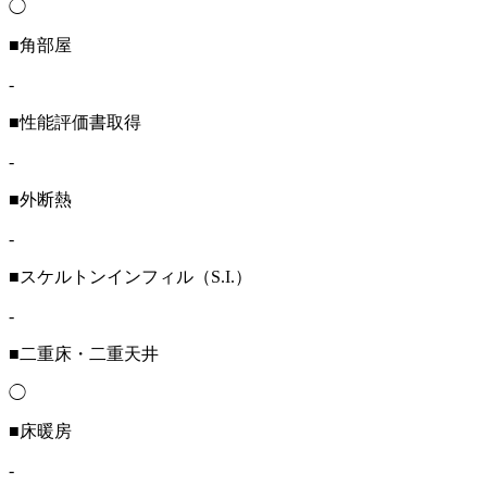
◯
■角部屋
-
■性能評価書取得
-
■外断熱
-
■スケルトンインフィル（S.I.）
-
■二重床・二重天井
◯
■床暖房
-