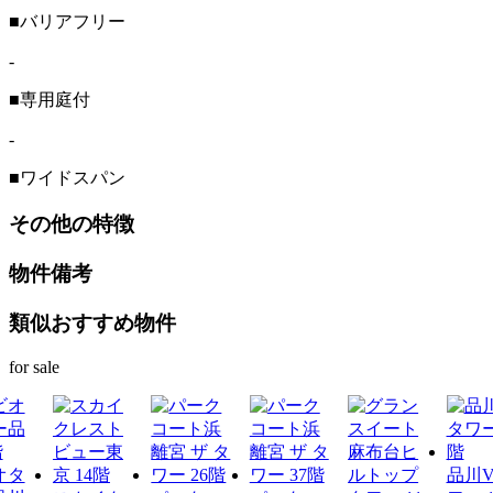
■バリアフリー
-
■専用庭付
-
■ワイドスパン
その他の特徴
物件備考
類似おすすめ物件
for sale
オタ
品川