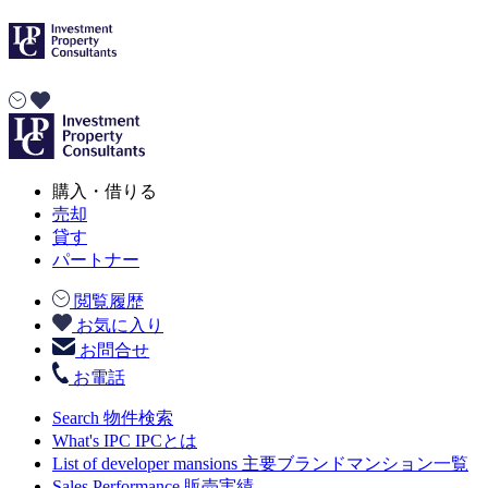
購入・借りる
売却
貸す
パートナー
閲覧履歴
お気に入り
お問合せ
お電話
Search
物件検索
What's IPC
IPCとは
List of developer mansions
主要ブランドマンション一覧
Sales Performance
販売実績