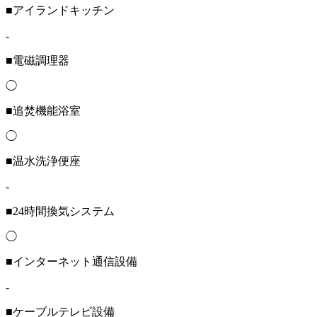
■アイランドキッチン
-
■電磁調理器
◯
■追焚機能浴室
◯
■温水洗浄便座
-
■24時間換気システム
◯
■インターネット通信設備
-
■ケーブルテレビ設備