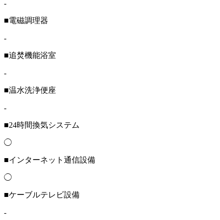
-
■電磁調理器
-
■追焚機能浴室
-
■温水洗浄便座
-
■24時間換気システム
◯
■インターネット通信設備
◯
■ケーブルテレビ設備
-