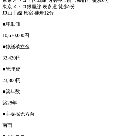
東京メトロ千代田線 明治神宮前〈原宿〉 徒歩6分
東京メトロ銀座線 表参道 徒歩5分
JR山手線 原宿 徒歩12分
■坪単価
10,670,000円
■修繕積立金
33,430円
■管理費
23,800円
■築年数
築28年
■主要採光方向
南西