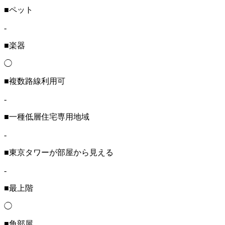
■ペット
-
■楽器
◯
■複数路線利用可
-
■一種低層住宅専用地域
-
■東京タワーが部屋から見える
-
■最上階
◯
■角部屋