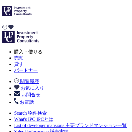
購入・借りる
売却
貸す
パートナー
閲覧履歴
お気に入り
お問合せ
お電話
Search
物件検索
What's IPC
IPCとは
List of developer mansions
主要ブランドマンション一覧
Sales Performance
販売実績