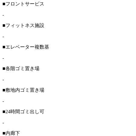
■フロントサービス
-
■フィットネス施設
-
■エレベーター複数基
-
■各階ゴミ置き場
-
■敷地内ゴミ置き場
-
■24時間ゴミ出し可
-
■内廊下