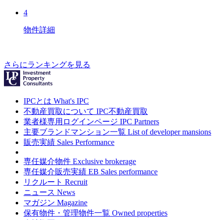
4
物件詳細
さらにランキングを見る
IPCとは
What's IPC
不動産買取について
IPC不動産買取
業者様専用ログインページ
IPC Partners
主要ブランドマンション一覧
List of developer mansions
販売実績
Sales Performance
専任媒介物件
Exclusive brokerage
専任媒介販売実績
EB Sales performance
リクルート
Recruit
ニュース
News
マガジン
Magazine
保有物件・管理物件一覧
Owned properties