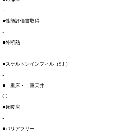
-
■性能評価書取得
-
■外断熱
-
■スケルトンインフィル（S.I.）
-
■二重床・二重天井
◯
■床暖房
-
■バリアフリー