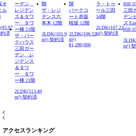
坂オ
ラ・トゥ
ヒル
ザ・レジ
パークコ
ール三田
三田
階
デンス六
ート赤坂
34階
デン
本木 12階
桜坂 12階
ズ Eas
(95.97
2LDK(107.22
Hill 
 契約済
m²) 契約済
3LDK(101.9
2LDK(106.52
ザ・パー
m²)
m²) 契約済
3LDK
クハウス
¥1,280,000
m²) 
三田ガー
デン レ
ジデンス
＆タワ
ー タワ
ー棟 21階
2LDK(113.49
m²) 契約済
アクセスランキング