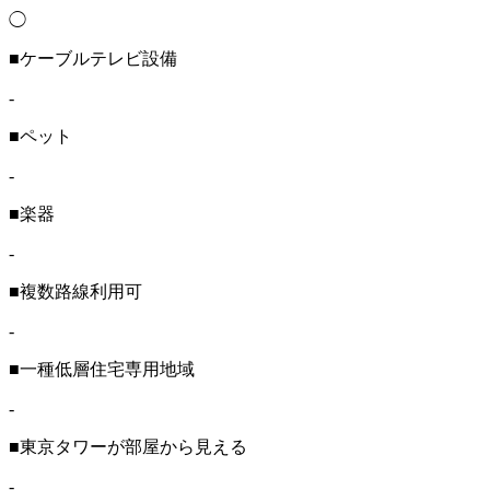
◯
■ケーブルテレビ設備
-
■ペット
-
■楽器
-
■複数路線利用可
-
■一種低層住宅専用地域
-
■東京タワーが部屋から見える
-