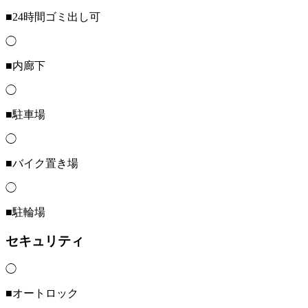
■24時間ゴミ出し可
◯
■内廊下
◯
■駐車場
◯
■バイク置き場
◯
■駐輪場
セキュリティ
◯
■オートロック