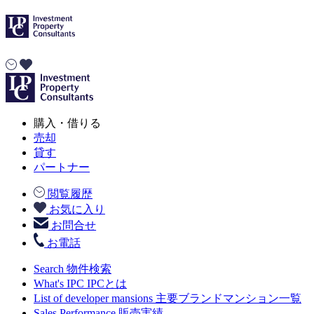
購入・借りる
売却
貸す
パートナー
閲覧履歴
お気に入り
お問合せ
お電話
Search
物件検索
What's IPC
IPCとは
List of developer mansions
主要ブランドマンション一覧
Sales Performance
販売実績