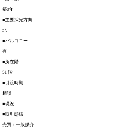
築0年
■主要採光方向
北
■バルコニー
有
■所在階
51 階
■引渡時期
相談
■現況
■取引態様
売買：一般媒介