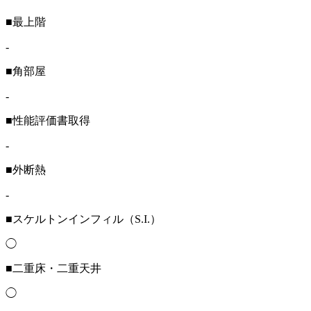
■最上階
-
■角部屋
-
■性能評価書取得
-
■外断熱
-
■スケルトンインフィル（S.I.）
◯
■二重床・二重天井
◯