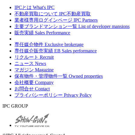
IPCとは
What's IPC
不動産買取について
IPC不動産買取
業者様専用ログインページ
IPC Partners
主要ブランドマンション一覧
List of developer mansions
販売実績
Sales Performance
専任媒介物件
Exclusive brokerage
専任媒介販売実績
EB Sales performance
リクルート
Recruit
ニュース
News
マガジン
Magazine
保有物件・管理物件一覧
Owned properties
会社概要
Company
お問合せ
Contact
プライバシーポリシー
Privacy Policy
IPC GROUP