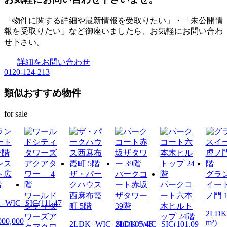
「物件に関する詳細や最新情報を受取りたい」・「未公開情
報を受取りたい」など御座いましたら、お気軽にお問い合わ
せ下さい。
詳細をお問い合わせ
0120-124-213
類似おすすめ物件
for sale
ンス
ト広
ザ・パー
パークコ
グラ
階
クハウス
ート赤坂
パークコ
イー
ワールド
西麻布霞
ザタワー
ート六本
ノ門 
+WIC+SIC(111.47
シティタ
町 5階
39階
木ヒルト
2LDK
ワーズア
ップ 24階
000,000
m²)
2LDK+WIC+SIC(105.46
2LDK+WIC+SIC(101.09