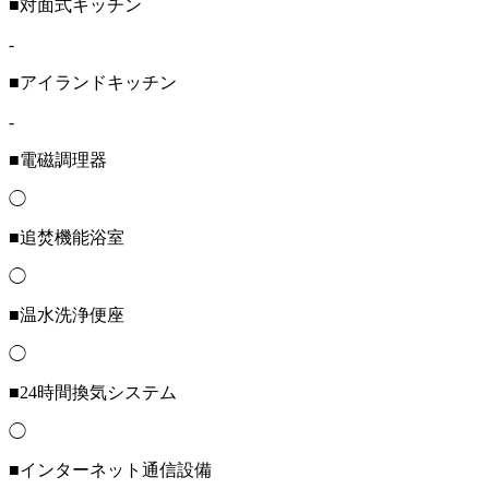
■対面式キッチン
-
■アイランドキッチン
-
■電磁調理器
◯
■追焚機能浴室
◯
■温水洗浄便座
◯
■24時間換気システム
◯
■インターネット通信設備