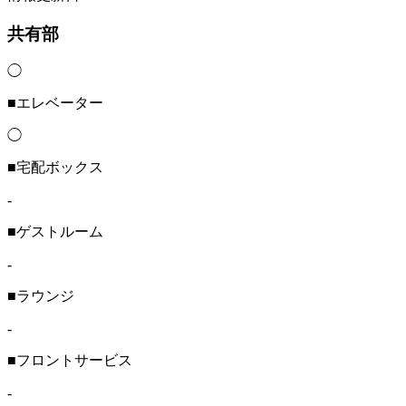
共有部
◯
■エレベーター
◯
■宅配ボックス
-
■ゲストルーム
-
■ラウンジ
-
■フロントサービス
-