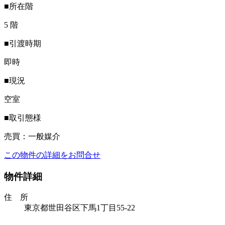
■所在階
5 階
■引渡時期
即時
■現況
空室
■取引態様
売買：一般媒介
この物件の詳細をお問合せ
物件詳細
住 所
東京都世田谷区下馬1丁目55-22