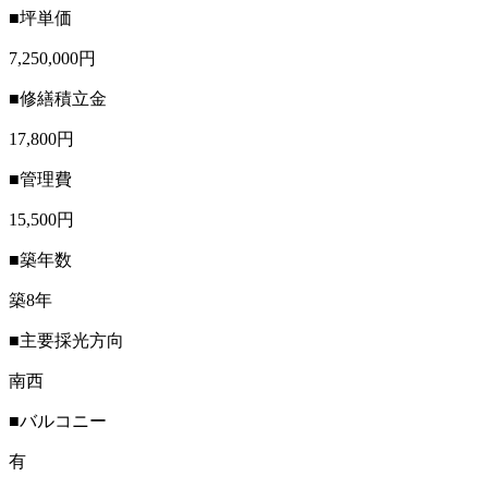
■坪単価
7,250,000円
■修繕積立金
17,800円
■管理費
15,500円
■築年数
築8年
■主要採光方向
南西
■バルコニー
有