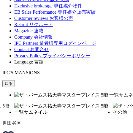
Exclusive brokerage
専任媒介物件
EB Sales Performance
専任媒介販売実績
Customer reviews
お客様の声
Recruit
リクルート
Magazine
連載
Company
会社情報
IPC Partners
業者様専用ログインページ
Contact
お問合せ
Privacy Policy
プライバシーポリシー
Language
言語
IPC'S MANSIONS
戻る
世田谷区