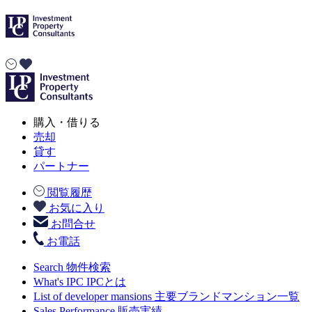
購入・借りる
売却
貸す
パートナー
閲覧履歴
お気に入り
お問合せ
お電話
Search
物件検索
What's IPC
IPCとは
List of developer mansions
主要ブランドマンション一覧
Sales Performance
販売実績