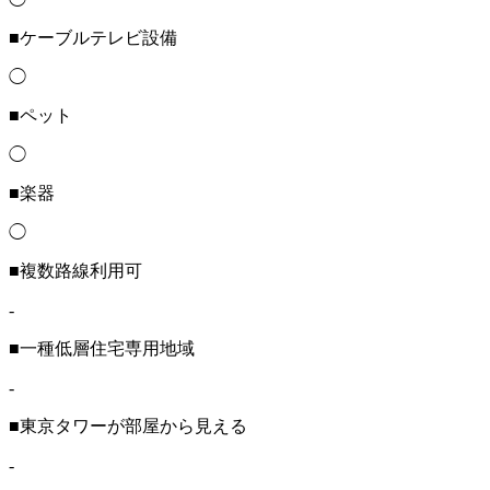
■ケーブルテレビ設備
◯
■ペット
◯
■楽器
◯
■複数路線利用可
-
■一種低層住宅専用地域
-
■東京タワーが部屋から見える
-