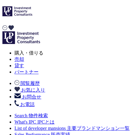
購入・借りる
売却
貸す
パートナー
閲覧履歴
お気に入り
お問合せ
お電話
Search
物件検索
What's IPC
IPCとは
List of developer mansions
主要ブランドマンション一覧
Sales Performance
販売実績