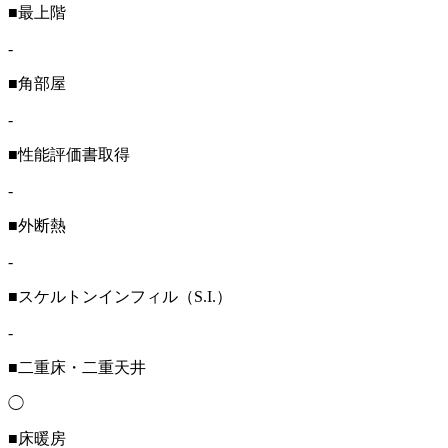
■最上階
-
■角部屋
-
■性能評価書取得
-
■外断熱
-
■スケルトンインフィル（S.I.）
-
■二重床・二重天井
◯
■床暖房