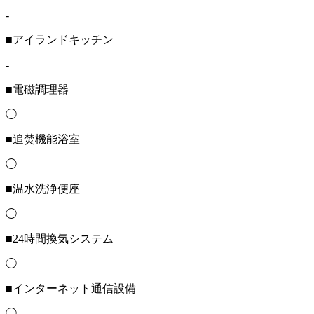
-
■アイランドキッチン
-
■電磁調理器
◯
■追焚機能浴室
◯
■温水洗浄便座
◯
■24時間換気システム
◯
■インターネット通信設備
◯