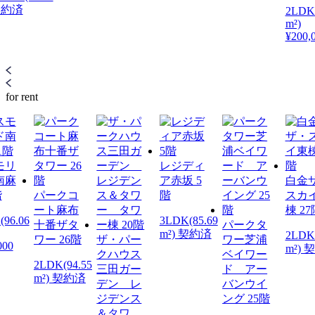
 契約済
2LDK
m²)
¥200,
for rent
モリ
レジディ
南麻
ア赤坂 5
白金
階
パークコ
階
スカ
ート麻布
棟 27
(96.06
3LDK(85.69
十番ザタ
パークタ
m²) 契約済
2LDK
ワー 26階
ザ・パー
ワー芝浦
000
m²) 
クハウス
ベイワー
2LDK(94.55
三田ガー
ド アー
m²) 契約済
デン レ
バンウイ
ジデンス
ング 25階
＆タワ