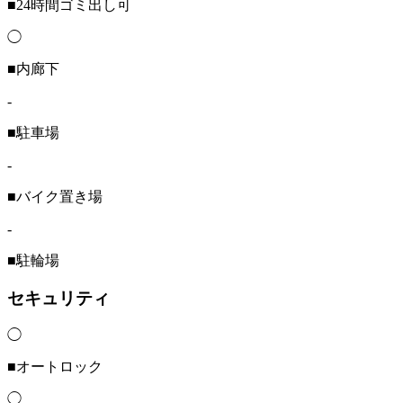
■24時間ゴミ出し可
◯
■内廊下
-
■駐車場
-
■バイク置き場
-
■駐輪場
セキュリティ
◯
■オートロック
◯