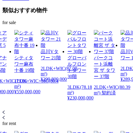
類似おすすめ物件
for sale
品川Vタ
品川
アナ
シティタ
ワー 21階
グローバ
パークコ
ワー 
デン
ワー麻布
ルフロン
ート浜離
2LDK+WIC(87.08
2LDK(
5階
十番 19階
トタワー
宮 ザ タワ
m²)
m²)
30階
ー 37階
¥299,800,000
¥289,
K+WIC(79.86
1LDK+WIC+SIC(80.4
m²)
3LDK(78.18
2LDK+WIC(80.39
000,000
¥550,000,000
m²)
m²) 契約済
¥230,000,000
for rent