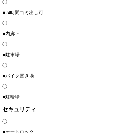
◯
■24時間ゴミ出し可
◯
■内廊下
◯
■駐車場
◯
■バイク置き場
◯
■駐輪場
セキュリティ
◯
■オートロック