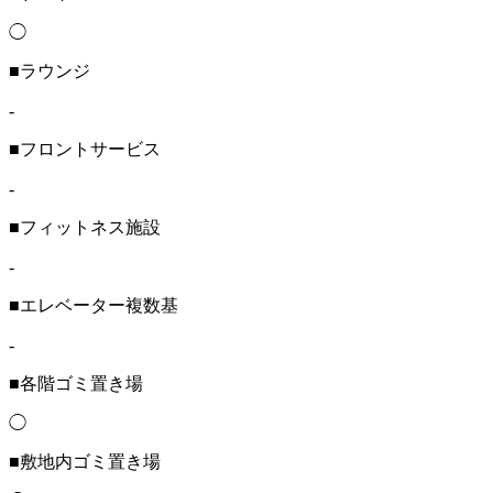
◯
■ラウンジ
-
■フロントサービス
-
■フィットネス施設
-
■エレベーター複数基
-
■各階ゴミ置き場
◯
■敷地内ゴミ置き場