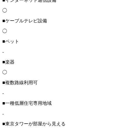
■インターネット通信設備
◯
■ケーブルテレビ設備
◯
■ペット
-
■楽器
◯
■複数路線利用可
-
■一種低層住宅専用地域
-
■東京タワーが部屋から見える