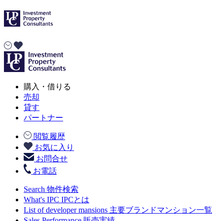
購入・借りる
売却
貸す
パートナー
閲覧履歴
お気に入り
お問合せ
お電話
Search
物件検索
What's IPC
IPCとは
List of developer mansions
主要ブランドマンション一覧
Sales Performance
販売実績