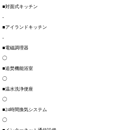
■対面式キッチン
-
■アイランドキッチン
-
■電磁調理器
◯
■追焚機能浴室
◯
■温水洗浄便座
◯
■24時間換気システム
◯