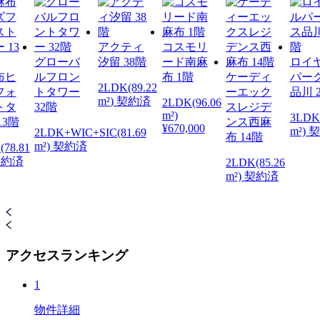
アクティ
コスモリ
グローバ
汐留 38階
ード南麻
ロイ
布ヒ
ルフロン
布 1階
ケーディ
パー
2LDK(89.22
フォ
トタワー
ーエック
品川 
m²) 契約済
2LDK(96.06
トタ
32階
スレジデ
m²)
3LDK
13階
ンス西麻
¥670,000
m²) 
2LDK+WIC+SIC(81.69
布 14階
m²) 契約済
(78.81
 契約済
2LDK(85.26
m²) 契約済
アクセスランキング
1
物件詳細