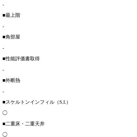
-
■最上階
-
■角部屋
-
■性能評価書取得
-
■外断熱
-
■スケルトンインフィル（S.I.）
◯
■二重床・二重天井
◯