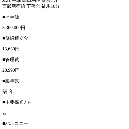
JR山手線 高田馬場 徒歩7分
西武新宿線 下落合 徒歩10分
■坪単価
8,300,000円
■修繕積立金
13,630円
■管理費
28,990円
■築年数
築1年
■主要採光方向
西
■バルコニー