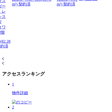
ウス
m²) 契約済
m²) 契約済
ガー
 レ
ンス
ワ
タワ
2階
(82.28
 契約済
アクセスランキング
1
物件詳細
2