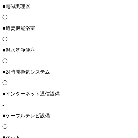
■電磁調理器
◯
■追焚機能浴室
◯
■温水洗浄便座
◯
■24時間換気システム
◯
■インターネット通信設備
-
■ケーブルテレビ設備
◯
■ペット