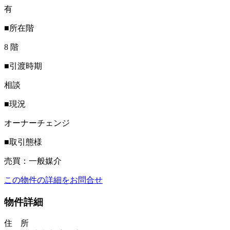
有
■所在階
8 階
■引渡時期
相談
■現況
オーナーチェンジ
■取引態様
売買：一般媒介
この物件の詳細をお問合せ
物件詳細
住 所