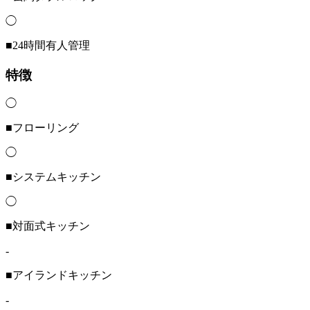
◯
■24時間有人管理
特徴
◯
■フローリング
◯
■システムキッチン
◯
■対面式キッチン
-
■アイランドキッチン
-