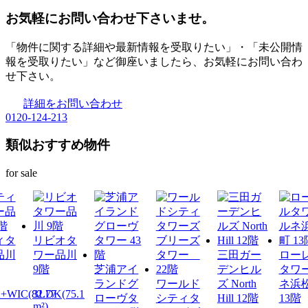
お気軽にお問い合わせ下さいませ。
「物件に関する詳細や最新情報を受取りたい」・「未公開情
報を受取りたい」など御座いましたら、お気軽にお問い合わ
せ下さい。
詳細をお問い合わせ
0120-124-213
類似おすすめ物件
for sale
ィタ
リビオタ
品川
ワー品川
三田ガー
ロー
9階
芝浦アイ
デンヒル
タワ
ランドグ
ワールド
ズ North
ネ浜
+WIC(82.77
3LDK(75.1
ローヴタ
シティタ
Hill 12階
13階
m²)