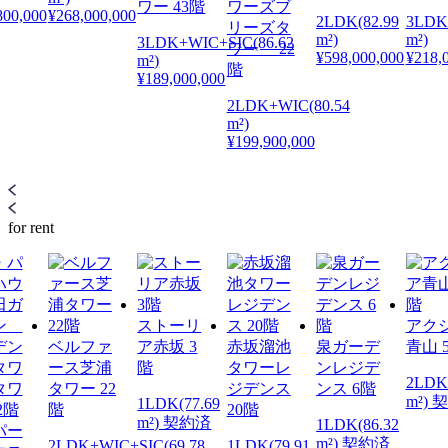
ワー 43階
ワーズブ
800,000
¥268,000,000
2LDK(82.99
3LDK
リーズタ
m²)
m²)
3LDK+WIC+SIC(86.62
ワー 22
¥598,000,000
¥218,
m²)
階
¥189,000,000
2LDK+WIC(80.54
m²)
¥199,900,000
for rent
ストーリ
アク
ベルファ
ア赤坂 3
赤坂溜池
泉ガーデ
青山 
ース芝浦
階
タワーレ
ンレジデ
2LDK+
タワー 22
ジデンス
ンス 6階
m²) 
1LDK(77.69
階
20階
m²) 契約済
1LDK(86.32
パー
m²) 契約済
2LDK+WIC+SIC(69.78
1LDK(79.91