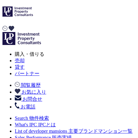
購入・借りる
売却
貸す
パートナー
閲覧履歴
お気に入り
お問合せ
お電話
Search
物件検索
What's IPC
IPCとは
List of developer mansions
主要ブランドマンション一覧
Sales Performance
販売実績