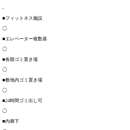
-
■フィットネス施設
◯
■エレベーター複数基
◯
■各階ゴミ置き場
◯
■敷地内ゴミ置き場
◯
■24時間ゴミ出し可
◯
■内廊下