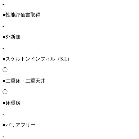
-
■性能評価書取得
-
■外断熱
-
■スケルトンインフィル（S.I.）
◯
■二重床・二重天井
◯
■床暖房
-
■バリアフリー
-