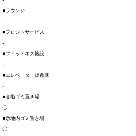
■ラウンジ
-
■フロントサービス
-
■フィットネス施設
-
■エレベーター複数基
-
■各階ゴミ置き場
◯
■敷地内ゴミ置き場
◯