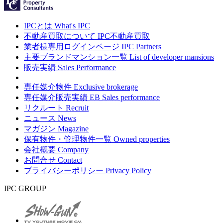
IPCとは
What's IPC
不動産買取について
IPC不動産買取
業者様専用ログインページ
IPC Partners
主要ブランドマンション一覧
List of developer mansions
販売実績
Sales Performance
専任媒介物件
Exclusive brokerage
専任媒介販売実績
EB Sales performance
リクルート
Recruit
ニュース
News
マガジン
Magazine
保有物件・管理物件一覧
Owned properties
会社概要
Company
お問合せ
Contact
プライバシーポリシー
Privacy Policy
IPC GROUP