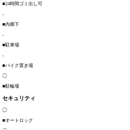
■24時間ゴミ出し可
-
■内廊下
-
■駐車場
-
■バイク置き場
◯
■駐輪場
セキュリティ
◯
■オートロック