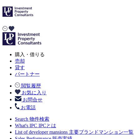
購入・借りる
売却
貸す
パートナー
閲覧履歴
お気に入り
お問合せ
お電話
Search
物件検索
What's IPC
IPCとは
List of developer mansions
主要ブランドマンション一覧
Sales Performance
販売実績