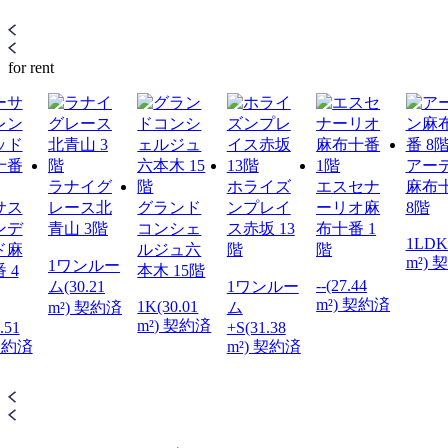
for rent
アー
ラナイグ
ホライズ
エスセナ
麻布
サス
レース北
グランド
ンプレイ
ーリオ麻
8階
ンデ
青山 3階
コンシェ
ス赤坂 13
布十番 1
1LDK(
ド麻
ルジュ六
階
階
m²) 
1ワンルー
 4
本木 15階
--(27.44
ム(30.21
1ワンルー
m²) 契約済
1K(30.01
m²) 契約済
ム
m²) 契約済
.51
+S(31.38
 契約済
m²) 契約済