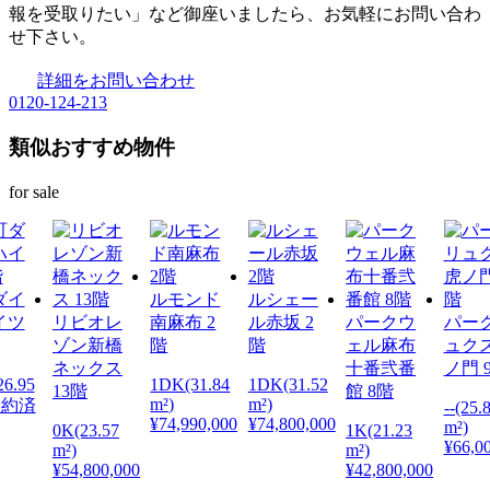
報を受取りたい」など御座いましたら、お気軽にお問い合わ
せ下さい。
詳細をお問い合わせ
0120-124-213
類似おすすめ物件
for sale
ダイ
ルモンド
ルシェー
イツ
リビオレ
南麻布 2
ル赤坂 2
パークウ
パー
ゾン新橋
階
階
ェル麻布
ュク
ネックス
十番弐番
ノ門 
6.95
1DK(31.84
1DK(31.52
13階
館 8階
m²)
m²)
 契約済
--(25.
¥74,990,000
¥74,800,000
m²)
0K(23.57
1K(21.23
¥66,0
m²)
m²)
¥54,800,000
¥42,800,000