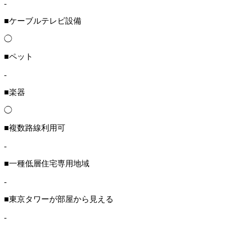
-
■ケーブルテレビ設備
◯
■ペット
-
■楽器
◯
■複数路線利用可
-
■一種低層住宅専用地域
-
■東京タワーが部屋から見える
-