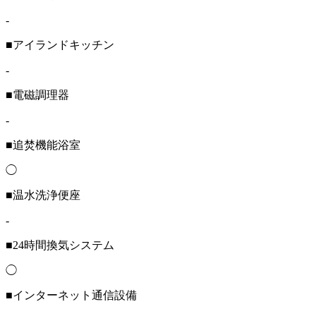
-
■アイランドキッチン
-
■電磁調理器
-
■追焚機能浴室
◯
■温水洗浄便座
-
■24時間換気システム
◯
■インターネット通信設備