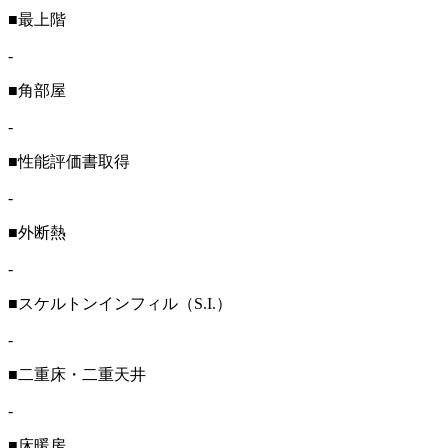
■最上階
-
■角部屋
-
■性能評価書取得
-
■外断熱
-
■スケルトンインフィル（S.I.）
-
■二重床・二重天井
-
■床暖房