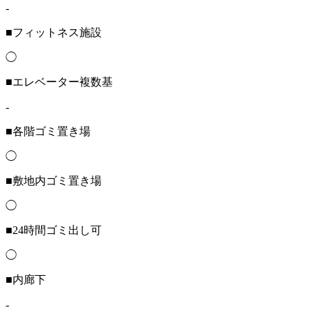
-
■フィットネス施設
◯
■エレベーター複数基
-
■各階ゴミ置き場
◯
■敷地内ゴミ置き場
◯
■24時間ゴミ出し可
◯
■内廊下
-