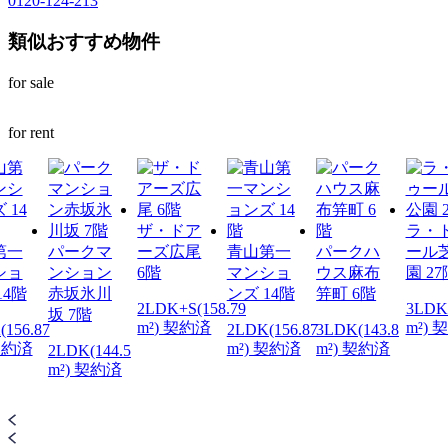
0120-124-213
類似おすすめ物件
for sale
for rent
ザ・ドア
ラ・
第一
パークマ
ーズ広尾
青山第一
パークハ
ール
ショ
ンション
6階
マンショ
ウス麻布
園 27
14階
赤坂氷川
ンズ 14階
笄町 6階
2LDK+S(158.79
3LDK
坂 7階
m²) 契約済
m²) 
156.87
2LDK(156.87
3LDK(143.8
 契約済
m²) 契約済
m²) 契約済
2LDK(144.5
m²) 契約済