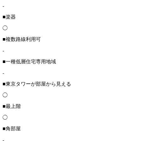
-
■楽器
◯
■複数路線利用可
-
■一種低層住宅専用地域
-
■東京タワーが部屋から見える
◯
■最上階
◯
■角部屋
-