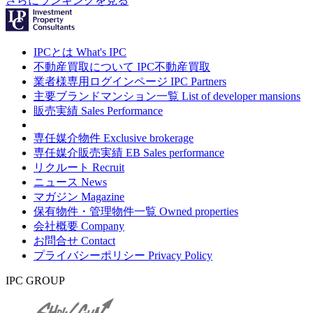
さらにランキングを見る
IPCとは
What's IPC
不動産買取について
IPC不動産買取
業者様専用ログインページ
IPC Partners
主要ブランドマンション一覧
List of developer mansions
販売実績
Sales Performance
専任媒介物件
Exclusive brokerage
専任媒介販売実績
EB Sales performance
リクルート
Recruit
ニュース
News
マガジン
Magazine
保有物件・管理物件一覧
Owned properties
会社概要
Company
お問合せ
Contact
プライバシーポリシー
Privacy Policy
IPC GROUP