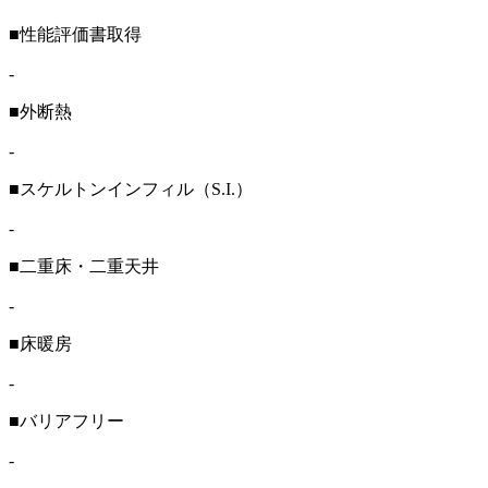
■性能評価書取得
-
■外断熱
-
■スケルトンインフィル（S.I.）
-
■二重床・二重天井
-
■床暖房
-
■バリアフリー
-