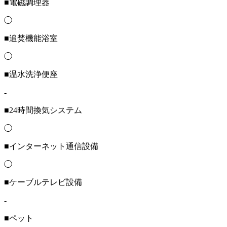
■電磁調理器
◯
■追焚機能浴室
◯
■温水洗浄便座
-
■24時間換気システム
◯
■インターネット通信設備
◯
■ケーブルテレビ設備
-
■ペット