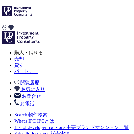
購入・借りる
売却
貸す
パートナー
閲覧履歴
お気に入り
お問合せ
お電話
Search
物件検索
What's IPC
IPCとは
List of developer mansions
主要ブランドマンション一覧
Sales Performance
販売実績