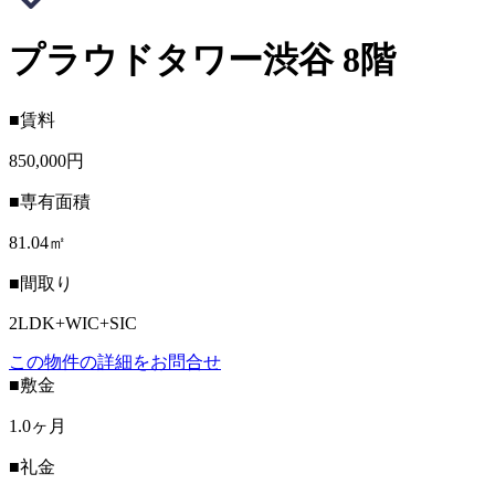
プラウドタワー渋谷 8階
■賃料
850,000円
■専有面積
81.04㎡
■間取り
2LDK+WIC+SIC
この物件の詳細をお問合せ
■敷金
1.0ヶ月
■礼金