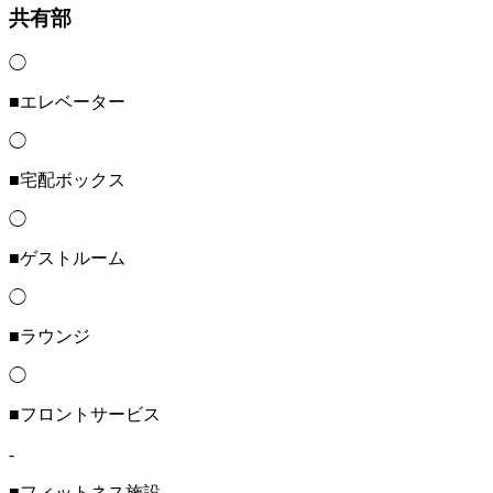
共有部
◯
■エレベーター
◯
■宅配ボックス
◯
■ゲストルーム
◯
■ラウンジ
◯
■フロントサービス
-
■フィットネス施設