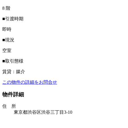
8 階
■引渡時期
即時
■現況
空室
■取引態様
賃貸：媒介
この物件の詳細をお問合せ
物件詳細
住 所
東京都渋谷区渋谷三丁目3-10