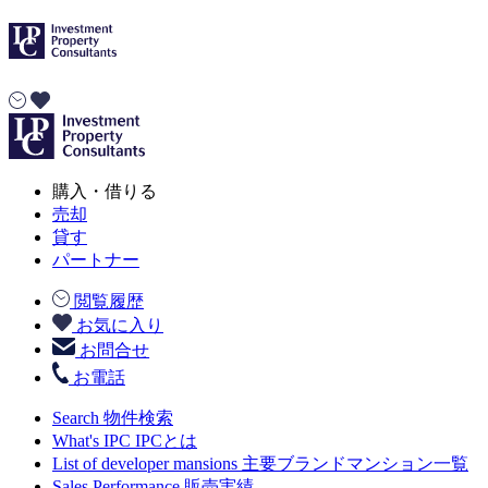
購入・借りる
売却
貸す
パートナー
閲覧履歴
お気に入り
お問合せ
お電話
Search
物件検索
What's IPC
IPCとは
List of developer mansions
主要ブランドマンション一覧
Sales Performance
販売実績