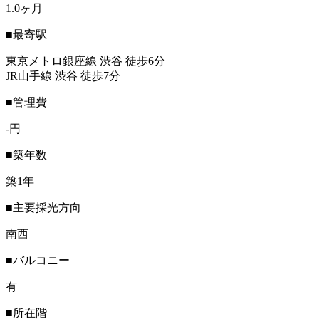
1.0ヶ月
■最寄駅
東京メトロ銀座線 渋谷 徒歩6分
JR山手線 渋谷 徒歩7分
■管理費
-円
■築年数
築1年
■主要採光方向
南西
■バルコニー
有
■所在階