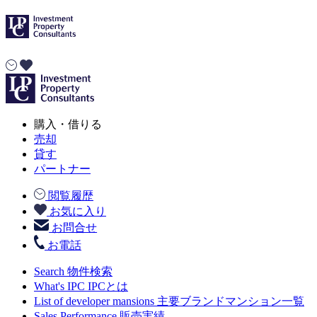
購入・借りる
売却
貸す
パートナー
閲覧履歴
お気に入り
お問合せ
お電話
Search
物件検索
What's IPC
IPCとは
List of developer mansions
主要ブランドマンション一覧
Sales Performance
販売実績