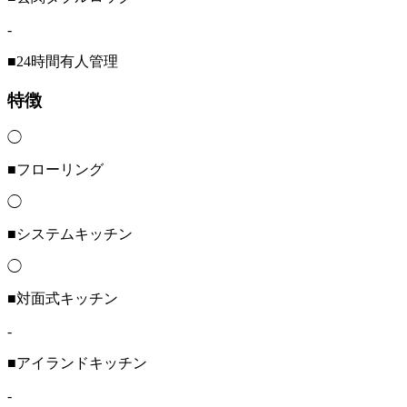
-
■24時間有人管理
特徴
◯
■フローリング
◯
■システムキッチン
◯
■対面式キッチン
-
■アイランドキッチン
-