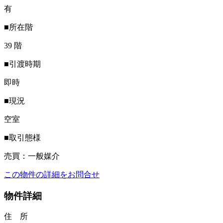
有
■所在階
39 階
■引渡時期
即時
■現況
空室
■取引態様
売買：一般媒介
この物件の詳細をお問合せ
物件詳細
住 所