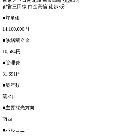
東京メトロ南北線 白金高輪 徒歩3分
都営三田線 白金高輪 徒歩3分
■坪単価
14,100,000円
■修繕積立金
10,584円
■管理費
31,691円
■築年数
築3年
■主要採光方向
南西
■バルコニー