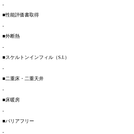
-
■性能評価書取得
-
■外断熱
-
■スケルトンインフィル（S.I.）
-
■二重床・二重天井
-
■床暖房
-
■バリアフリー
-