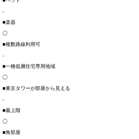
■ペット
-
■楽器
◯
■複数路線利用可
-
■一種低層住宅専用地域
◯
■東京タワーが部屋から見える
-
■最上階
◯
■角部屋