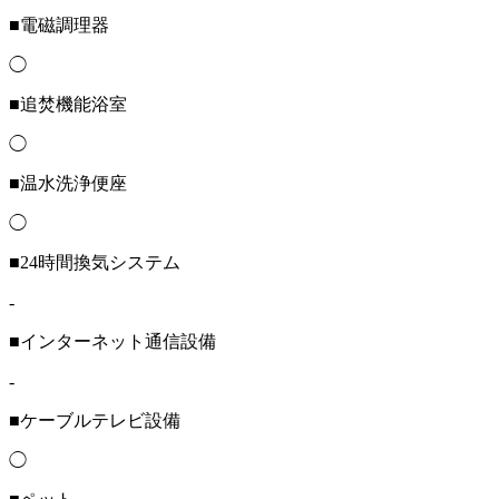
■電磁調理器
◯
■追焚機能浴室
◯
■温水洗浄便座
◯
■24時間換気システム
-
■インターネット通信設備
-
■ケーブルテレビ設備
◯