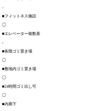
-
■フィットネス施設
◯
■エレベーター複数基
-
■各階ゴミ置き場
◯
■敷地内ゴミ置き場
◯
■24時間ゴミ出し可
◯
■内廊下