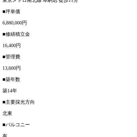
東京メトロ南北線 本駒込 徒歩11分
■坪単価
6,880,000円
■修繕積立金
16,400円
■管理費
13,600円
■築年数
築14年
■主要採光方向
北東
■バルコニー
有