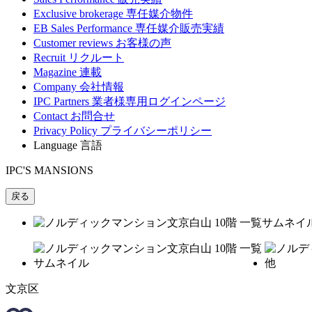
Exclusive brokerage
専任媒介物件
EB Sales Performance
専任媒介販売実績
Customer reviews
お客様の声
Recruit
リクルート
Magazine
連載
Company
会社情報
IPC Partners
業者様専用ログインページ
Contact
お問合せ
Privacy Policy
プライバシーポリシー
Language
言語
IPC'S MANSIONS
戻る
文京区