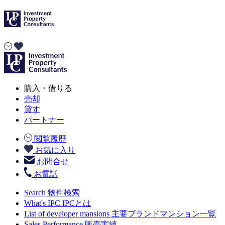
購入・借りる
売却
貸す
パートナー
閲覧履歴
お気に入り
お問合せ
お電話
Search
物件検索
What's IPC
IPCとは
List of developer mansions
主要ブランドマンション一覧
Sales Performance
販売実績