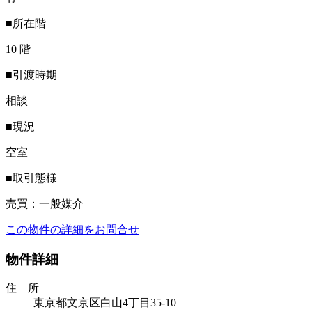
■所在階
10 階
■引渡時期
相談
■現況
空室
■取引態様
売買：一般媒介
この物件の詳細をお問合せ
物件詳細
住 所
東京都文京区白山4丁目35-10