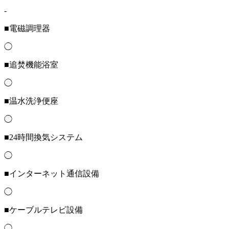
-
■電磁調理器
◯
■追焚機能浴室
◯
■温水洗浄便座
◯
■24時間換気システム
◯
■インターネット通信設備
◯
■ケーブルテレビ設備
◯