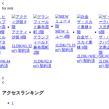
for rent
MEW ミ
アクティ
ュー 4階
ヒル
汐留 8階
グランフ
白金ザ・
ザ・
プタ
ィールド
スカイ東
クハ
1LDK(75.19
1LDK(61.32
高輪
麻布霞町
棟 6階
北青山
m²) 契約済
m²) 契約済
階
2階
階
2LDK+WIC+SIC(65
m²) 契約済
(66.44
1LDK(62.4
2LDK(
 契約済
m²) 契約済
m²) 
アクセスランキング
1