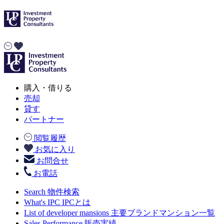
購入・借りる
売却
貸す
パートナー
閲覧履歴
お気に入り
お問合せ
お電話
Search
物件検索
What's IPC
IPCとは
List of developer mansions
主要ブランドマンション一覧
Sales Performance
販売実績