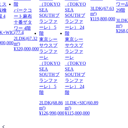
ミス
ワー
3LDK(67.63
坂檜
パークコ
29階
m²)
 4
ート麻布
¥119,800,000
3LDK(
十番ザタ
m²)
ワー 4階
¥268,
K+WIC(77.4
2LDK(67.32
東京シー
東京シー
900,000
m²)
サウスブ
サウスブ
¥320,000,000
ランファ
ランファ
ーレ
ーレ
（TOKYO
（TOKYO
SEA
SEA
SOUTHブ
SOUTHブ
ランファ
ランファ
ーレ） 5
ーレ） 24
階
階
2LDK(68.86
1LDK+SIC(60.89
m²)
m²)
¥126,990,000
¥115,000,000