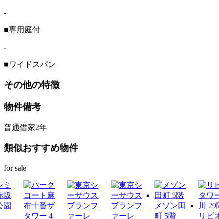
-
■専用庭付
-
■ワイドスパン
その他の特徴
物件備考
普通借家2年
類似おすすめ物件
for sale
メゾン田
町 5階
リビ