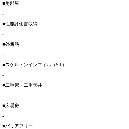
■角部屋
-
■性能評価書取得
-
■外断熱
-
■スケルトンインフィル（S.I.）
-
■二重床・二重天井
-
■床暖房
-
■バリアフリー