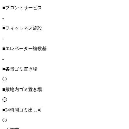
■フロントサービス
-
■フィットネス施設
-
■エレベーター複数基
-
■各階ゴミ置き場
◯
■敷地内ゴミ置き場
◯
■24時間ゴミ出し可
◯