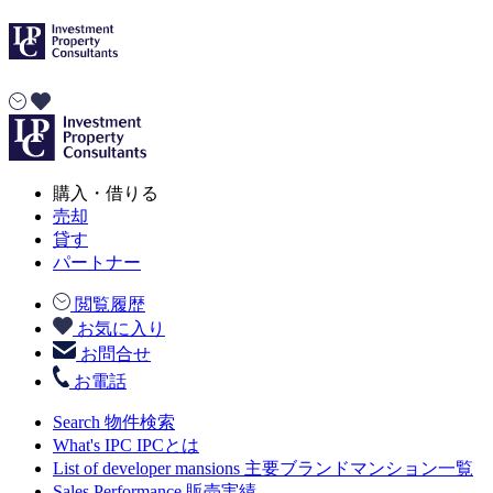
購入・借りる
売却
貸す
パートナー
閲覧履歴
お気に入り
お問合せ
お電話
Search
物件検索
What's IPC
IPCとは
List of developer mansions
主要ブランドマンション一覧
Sales Performance
販売実績