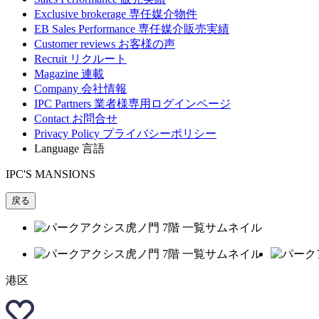
Exclusive brokerage
専任媒介物件
EB Sales Performance
専任媒介販売実績
Customer reviews
お客様の声
Recruit
リクルート
Magazine
連載
Company
会社情報
IPC Partners
業者様専用ログインページ
Contact
お問合せ
Privacy Policy
プライバシーポリシー
Language
言語
IPC'S MANSIONS
戻る
港区