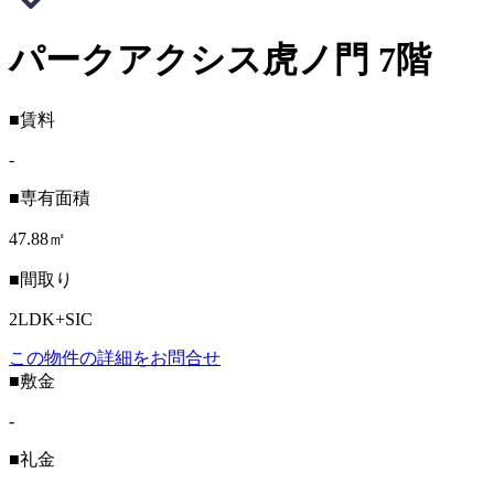
パークアクシス虎ノ門 7階
■賃料
-
■専有面積
47.88㎡
■間取り
2LDK+SIC
この物件の詳細をお問合せ
■敷金
-
■礼金