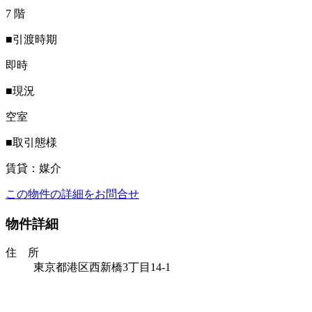
7 階
■引渡時期
即時
■現況
空室
■取引態様
賃貸：媒介
この物件の詳細をお問合せ
物件詳細
住 所
東京都港区西新橋3丁目14‐1