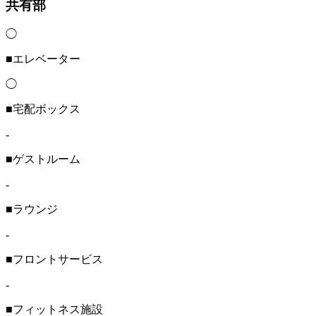
共有部
◯
■エレベーター
◯
■宅配ボックス
-
■ゲストルーム
-
■ラウンジ
-
■フロントサービス
-
■フィットネス施設