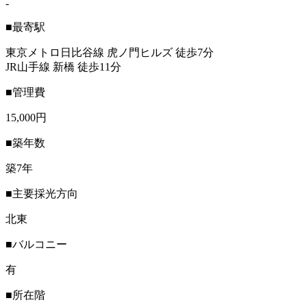
-
■最寄駅
東京メトロ日比谷線 虎ノ門ヒルズ 徒歩7分
JR山手線 新橋 徒歩11分
■管理費
15,000円
■築年数
築7年
■主要採光方向
北東
■バルコニー
有
■所在階