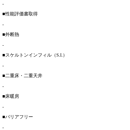
-
■性能評価書取得
-
■外断熱
-
■スケルトンインフィル（S.I.）
-
■二重床・二重天井
-
■床暖房
-
■バリアフリー
-