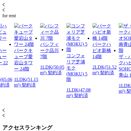
for rent
パシフィ
パークハ
ハー
パークキ
ーク品川
ビオ新橋
コンフォ
ュー
ューブ愛
7階
14階
ザ・
リア芝浦
 22
宕山タワ
クハ
1LDK(50.05
2LDK(51.52
モク
ー 24階
SOH
m²) 契約済
m²) 契約済
(MOKU) 5
青山 
(65.06
1LDK(51.15
階
 契約済
m²) 契約済
1LDK(
1LDK(47.08
m²) 
m²) 契約済
アクセスランキング