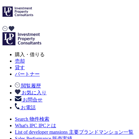
購入・借りる
売却
貸す
パートナー
閲覧履歴
お気に入り
お問合せ
お電話
Search
物件検索
What's IPC
IPCとは
List of developer mansions
主要ブランドマンション一覧
Sales Performance
販売実績