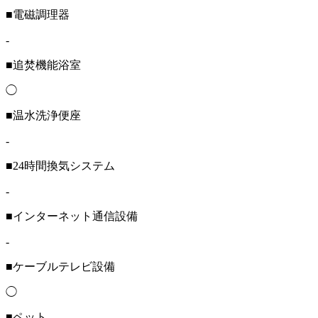
■電磁調理器
-
■追焚機能浴室
◯
■温水洗浄便座
-
■24時間換気システム
-
■インターネット通信設備
-
■ケーブルテレビ設備
◯
■ペット