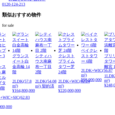
0120-124-213
類似おすすめ物件
for sale
ベイクレ
グランス
シティハ
クレスト
ストタワ
ブリ
イート白
ウス南麻
プライム
ー 6階
タワ
ンス
金高輪 14
布一丁目
タワー芝
離宮 
2LDK+WIC(56.87
ト麻
階
2階
24階
m²)
1LDK
ヒル
¥98,000,000
m²)
2LDK(57.8
2LDK(54.08
2LDK+WIC(62.24
プタ
¥248,
m²)
m²)
m²) 契約済
3階
¥164,800,000
¥220,000,000
+WIC+SIC(62.83
000,000