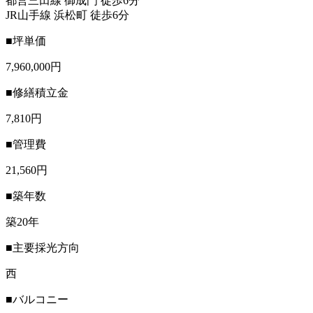
都営三田線 御成門 徒歩6分
JR山手線 浜松町 徒歩6分
■坪単価
7,960,000円
■修繕積立金
7,810円
■管理費
21,560円
■築年数
築20年
■主要採光方向
西
■バルコニー