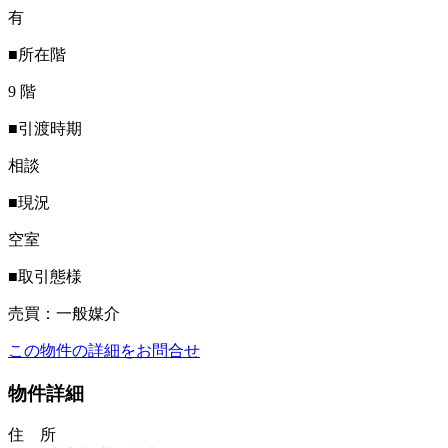
有
■所在階
9 階
■引渡時期
相談
■現況
空室
■取引態様
売買：一般媒介
この物件の詳細をお問合せ
物件詳細
住 所