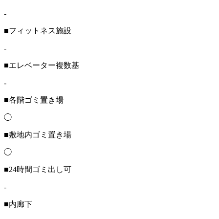
-
■フィットネス施設
-
■エレベーター複数基
-
■各階ゴミ置き場
◯
■敷地内ゴミ置き場
◯
■24時間ゴミ出し可
-
■内廊下