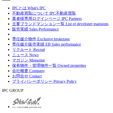
IPCとは
What's IPC
不動産買取について
IPC不動産買取
業者様専用ログインページ
IPC Partners
主要ブランドマンション一覧
List of developer mansions
販売実績
Sales Performance
専任媒介物件
Exclusive brokerage
専任媒介販売実績
EB Sales performance
リクルート
Recruit
ニュース
News
マガジン
Magazine
保有物件・管理物件一覧
Owned properties
会社概要
Company
お問合せ
Contact
プライバシーポリシー
Privacy Policy
IPC GROUP