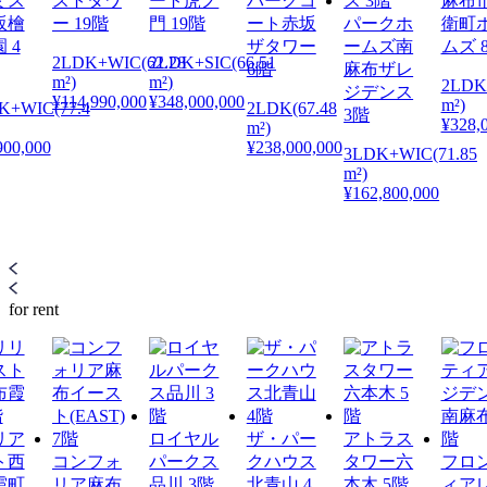
ミス
ストタワ
ート虎ノ
パークコ
麻布
坂檜
ー 19階
門 19階
ート赤坂
パークホ
衛町
 4
ザタワー
ームズ南
ムズ 
2LDK+WIC(62.28
2LDK+SIC(66.51
6階
麻布ザレ
m²)
m²)
2LDK
ジデンス
¥114,990,000
¥348,000,000
m²)
K+WIC(77.4
2LDK(67.48
3階
¥328,
m²)
900,000
¥238,000,000
3LDK+WIC(71.85
m²)
¥162,800,000
for rent
リア
ロイヤル
ザ・パー
アトラス
ト西
コンフォ
パークス
クハウス
タワー六
フロ
霞町
リア麻布
品川 3階
北青山 4
本木 5階
ィア