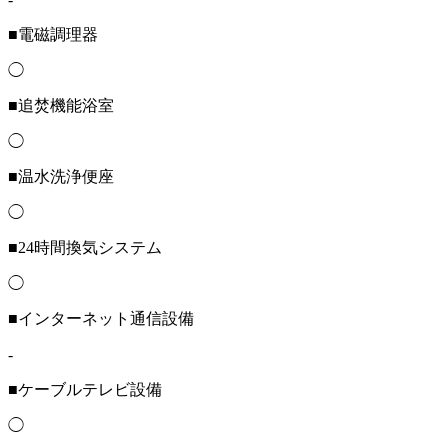
■電磁調理器
◯
■追焚機能浴室
◯
■温水洗浄便座
◯
■24時間換気システム
◯
■インターネット通信設備
-
■ケーブルテレビ設備
◯