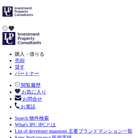
購入・借りる
売却
貸す
パートナー
閲覧履歴
お気に入り
お問合せ
お電話
Search
物件検索
What's IPC
IPCとは
List of developer mansions
主要ブランドマンション一覧
Sales Performance
販売実績