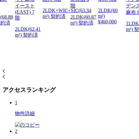
イースト
階
デン
2LDK+WIC+SIC(63.34
2LDK(60
(EAST) 7
麻布 
m²)
m²) 契約済
(68.88
2LDK(60.87
階
¥460,000
 契約済
m²) 契約済
1LDK(
2LDK(62.41
m²) 
m²) 契約済
アクセスランキング
1
物件詳細
2