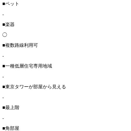
■ペット
-
■楽器
◯
■複数路線利用可
-
■一種低層住宅専用地域
-
■東京タワーが部屋から見える
-
■最上階
-
■角部屋