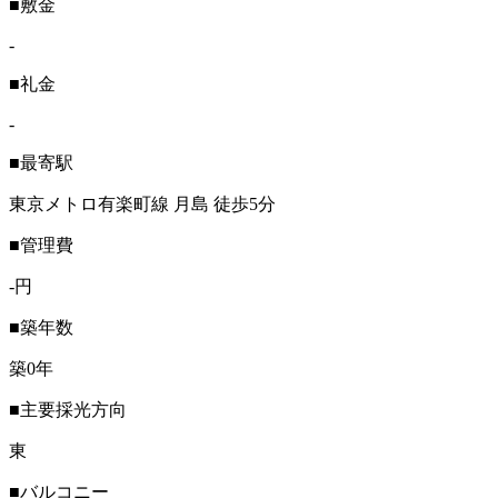
■敷金
-
■礼金
-
■最寄駅
東京メトロ有楽町線 月島 徒歩5分
■管理費
-円
■築年数
築0年
■主要採光方向
東
■バルコニー