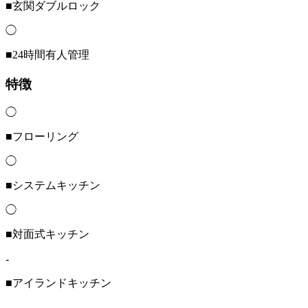
■玄関ダブルロック
◯
■24時間有人管理
特徴
◯
■フローリング
◯
■システムキッチン
◯
■対面式キッチン
-
■アイランドキッチン
-