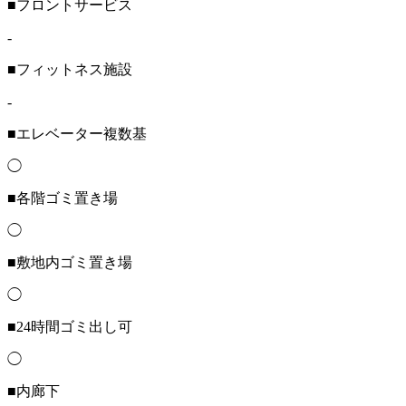
■フロントサービス
-
■フィットネス施設
-
■エレベーター複数基
◯
■各階ゴミ置き場
◯
■敷地内ゴミ置き場
◯
■24時間ゴミ出し可
◯
■内廊下