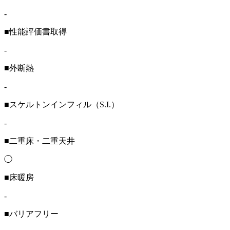
-
■性能評価書取得
-
■外断熱
-
■スケルトンインフィル（S.I.）
-
■二重床・二重天井
◯
■床暖房
-
■バリアフリー