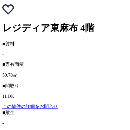
レジディア東麻布 4階
■賃料
-
■専有面積
50.78㎡
■間取り
1LDK
この物件の詳細をお問合せ
■敷金
-