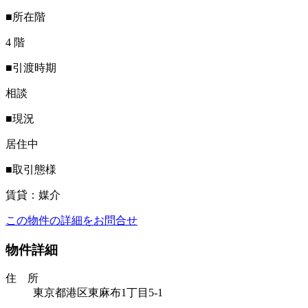
■所在階
4 階
■引渡時期
相談
■現況
居住中
■取引態様
賃貸：媒介
この物件の詳細をお問合せ
物件詳細
住 所
東京都港区東麻布1丁目5-1