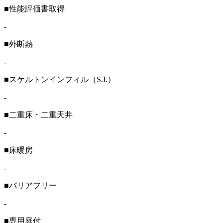
■性能評価書取得
-
■外断熱
-
■スケルトンインフィル（S.I.）
-
■二重床・二重天井
-
■床暖房
-
■バリアフリー
-
■専用庭付