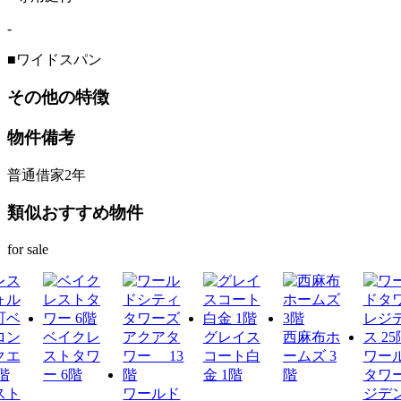
-
■ワイドスパン
その他の特徴
物件備考
普通借家2年
類似おすすめ物件
for sale
ベイクレ
グレイス
西麻布ホ
ストタワ
コート白
ームズ 3
ワー
ー 6階
金 1階
階
タワ
スト
ワールド
ジデ