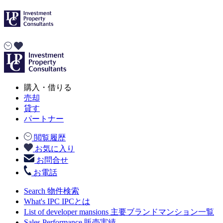
購入・借りる
売却
貸す
パートナー
閲覧履歴
お気に入り
お問合せ
お電話
Search
物件検索
What's IPC
IPCとは
List of developer mansions
主要ブランドマンション一覧
Sales Performance
販売実績