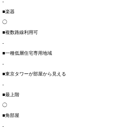
-
■楽器
◯
■複数路線利用可
-
■一種低層住宅専用地域
-
■東京タワーが部屋から見える
-
■最上階
◯
■角部屋
-