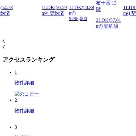
布十番 13
(54.78
1LDK(50.59
1LDK(50.88
1LDK
階
m²)
 契約済
m²) 契約済
m²) 
¥298,000
2LDK(57.01
m²) 契約済
アクセスランキング
1
物件詳細
2
物件詳細
3