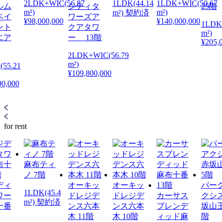
2LDK+WIC(56.87
1LDK(44.14
1LDK+WIC(50.67
ルム
シティタ
25階
m²)
m²)
m²) 契約済
ベイ
ワーズア
¥98,000,000
¥140,000,000
1LDK+
ント
クアタワ
m²)
エア
ー 13階
¥205,
2LDK+WIC(56.79
m²)
(55.21
¥109,800,000
90,000
for rent
麻布ティ
ノ 7階
ディ
オーキッ
オーキッ
パー
1LDK(45.4
ワー
ドレジデ
ドレジデ
カーサス
クシ
m²) 契約済
十番
ンス六本
ンス六本
プレンデ
坂山王
木 11階
木 10階
ィッド麻
階