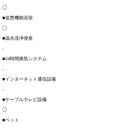
◯
■追焚機能浴室
◯
■温水洗浄便座
-
■24時間換気システム
-
■インターネット通信設備
-
■ケーブルテレビ設備
◯
■ペット