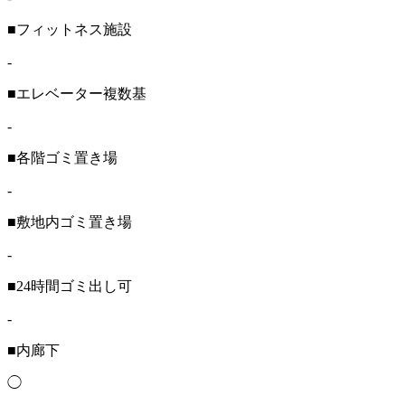
■フィットネス施設
-
■エレベーター複数基
-
■各階ゴミ置き場
-
■敷地内ゴミ置き場
-
■24時間ゴミ出し可
-
■内廊下
◯