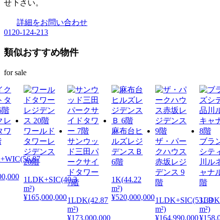
せ下さい。
詳細をお問い合わせ
0120-124-213
類似おすすめ物件
for sale
クレ
タワ
ワールド
麻布台ヒ
階
タワーレ
サンウッ
ルズレジ
ザ・パー
ブラ
ジデンス
ド三田パ
デンスＢ
クハウス
シテ
+WIC(56.87
20階
ークサイ
6階
赤坂レジ
川ル
ドタワー
デンス 9
ャナル
00,000
1LDK+SIC(40.3
1K(44.22
7階
階
階
m²)
m²)
¥165,000,000
¥520,000,000
1LDK(42.87
1LDK+SIC(53.39
1LDK+
m²)
m²)
m²)
¥173,000,000
¥164,990,000
¥158,