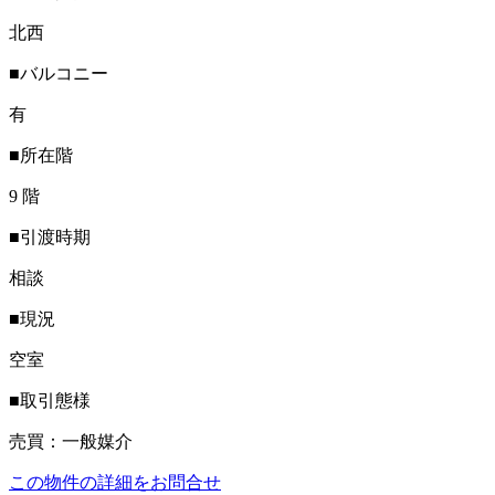
北西
■バルコニー
有
■所在階
9 階
■引渡時期
相談
■現況
空室
■取引態様
売買：一般媒介
この物件の詳細をお問合せ