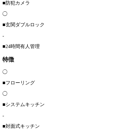
■防犯カメラ
◯
■玄関ダブルロック
-
■24時間有人管理
特徴
◯
■フローリング
◯
■システムキッチン
-
■対面式キッチン