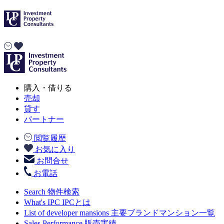
購入・借りる
売却
貸す
パートナー
閲覧履歴
お気に入り
お問合せ
お電話
Search
物件検索
What's IPC
IPCとは
List of developer mansions
主要ブランドマンション一覧
Sales Performance
販売実績