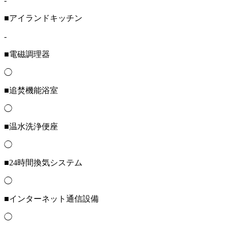
-
■アイランドキッチン
-
■電磁調理器
◯
■追焚機能浴室
◯
■温水洗浄便座
◯
■24時間換気システム
◯
■インターネット通信設備
◯