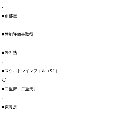
-
■角部屋
-
■性能評価書取得
-
■外断熱
-
■スケルトンインフィル（S.I.）
◯
■二重床・二重天井
-
■床暖房