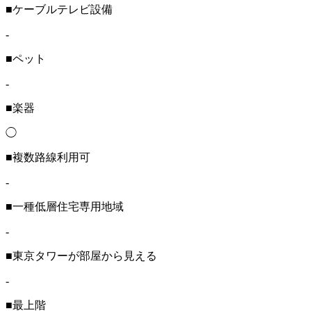
■ケーブルテレビ設備
-
■ペット
-
■楽器
◯
■複数路線利用可
-
■一種低層住宅専用地域
-
■東京タワーが部屋から見える
-
■最上階