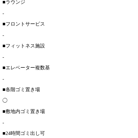
■ラウンジ
-
■フロントサービス
-
■フィットネス施設
-
■エレベーター複数基
-
■各階ゴミ置き場
◯
■敷地内ゴミ置き場
-
■24時間ゴミ出し可