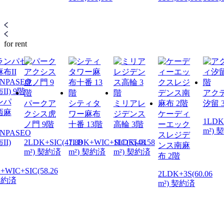
for rent
アク
ンパ
パークア
シティタ
ミリアレ
汐留 
西麻
クシス虎
ワー麻布
ジデンス
ケーディ
1LDK(
ノ門 9階
十番 13階
高輪 3階
ーエック
m²) 
NPASEO
スレジデ
II)
2LDK+SIC(47.88
1LDK+WIC+SIC(55.01
1LDK(48.58
ンス南麻
m²) 契約済
m²) 契約済
m²) 契約済
布 2階
+WIC+SIC(58.26
2LDK+3S(60.06
 契約済
m²) 契約済