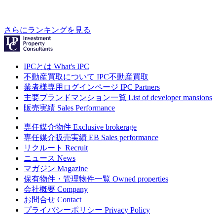
さらにランキングを見る
IPCとは
What's IPC
不動産買取について
IPC不動産買取
業者様専用ログインページ
IPC Partners
主要ブランドマンション一覧
List of developer mansions
販売実績
Sales Performance
専任媒介物件
Exclusive brokerage
専任媒介販売実績
EB Sales performance
リクルート
Recruit
ニュース
News
マガジン
Magazine
保有物件・管理物件一覧
Owned properties
会社概要
Company
お問合せ
Contact
プライバシーポリシー
Privacy Policy