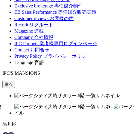
Exclusive brokerage
専任媒介物件
EB Sales Performance
専任媒介販売実績
Customer reviews
お客様の声
Recruit
リクルート
Magazine
連載
Company
会社情報
IPC Partners
業者様専用ログインページ
Contact
お問合せ
Privacy Policy
プライバシーポリシー
Language
言語
IPC'S MANSIONS
戻る
品川区