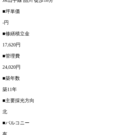
JR山手線 品川 徒歩18分
■坪単価
-円
■修繕積立金
17,620円
■管理費
24,020円
■築年数
築11年
■主要採光方向
北
■バルコニー
有