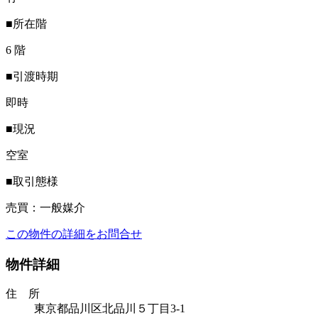
■所在階
6 階
■引渡時期
即時
■現況
空室
■取引態様
売買：一般媒介
この物件の詳細をお問合せ
物件詳細
住 所
東京都品川区北品川５丁目3-1