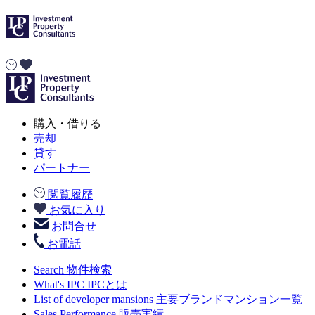
購入・借りる
売却
貸す
パートナー
閲覧履歴
お気に入り
お問合せ
お電話
Search
物件検索
What's IPC
IPCとは
List of developer mansions
主要ブランドマンション一覧
Sales Performance
販売実績