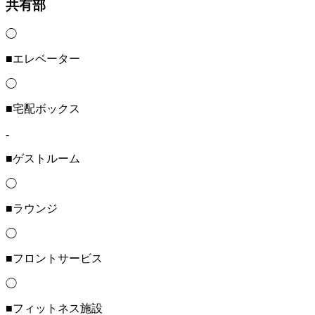
共有部
◯
■エレベーター
◯
■宅配ボックス
-
■ゲストルーム
◯
■ラウンジ
◯
■フロントサービス
◯
■フィットネス施設