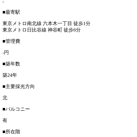
-
■最寄駅
東京メトロ南北線 六本木一丁目 徒歩1分
東京メトロ日比谷線 神谷町 徒歩6分
■管理費
-円
■築年数
築24年
■主要採光方向
北
■バルコニー
有
■所在階