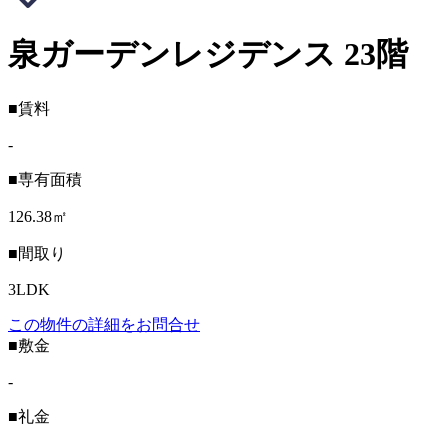
泉ガーデンレジデンス 23階
■賃料
-
■専有面積
126.38㎡
■間取り
3LDK
この物件の詳細をお問合せ
■敷金
-
■礼金