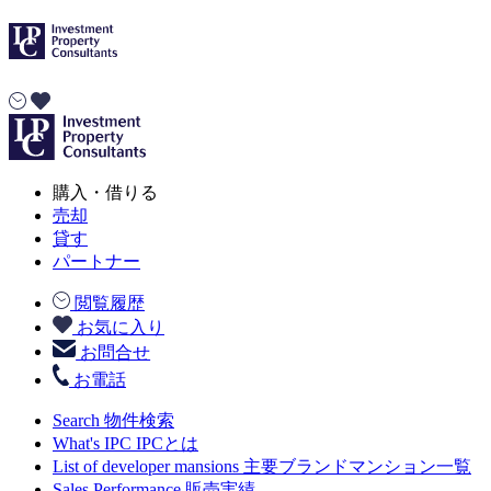
購入・借りる
売却
貸す
パートナー
閲覧履歴
お気に入り
お問合せ
お電話
Search
物件検索
What's IPC
IPCとは
List of developer mansions
主要ブランドマンション一覧
Sales Performance
販売実績