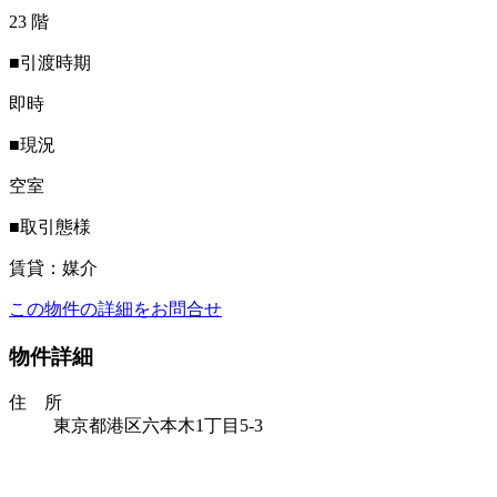
23 階
■引渡時期
即時
■現況
空室
■取引態様
賃貸：媒介
この物件の詳細をお問合せ
物件詳細
住 所
東京都港区六本木1丁目5-3