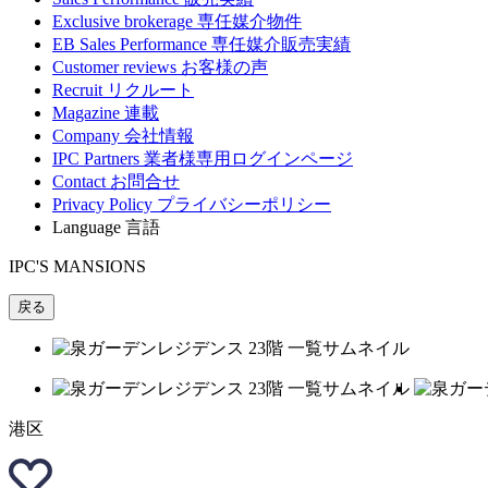
Exclusive brokerage
専任媒介物件
EB Sales Performance
専任媒介販売実績
Customer reviews
お客様の声
Recruit
リクルート
Magazine
連載
Company
会社情報
IPC Partners
業者様専用ログインページ
Contact
お問合せ
Privacy Policy
プライバシーポリシー
Language
言語
IPC'S MANSIONS
戻る
港区