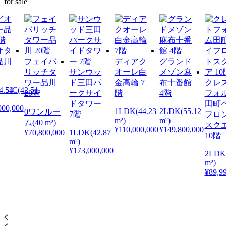
for sale
オタ
品川
フェイバ
ディアク
グランド
リッチタ
サンウッ
オーレ白
メゾン麻
ワー品川
ド三田パ
金高輪 7
布十番館
クレ
4.54
+SIC(42.51
20階
ークサイ
階
4階
フォ
ドタワー
田町
000,000
1LDK(44.23
2LDK(55.12
0ワンルー
7階
フロ
m²)
m²)
ム(40 m²)
スク
¥110,000,000
¥149,800,000
¥70,800,000
1LDK(42.87
10階
m²)
¥173,000,000
2LDK(
m²)
¥89,9