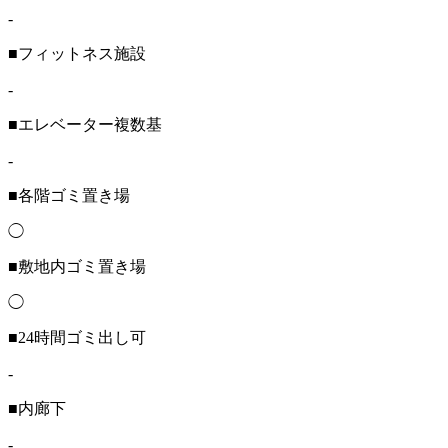
-
■フィットネス施設
-
■エレベーター複数基
-
■各階ゴミ置き場
◯
■敷地内ゴミ置き場
◯
■24時間ゴミ出し可
-
■内廊下
-