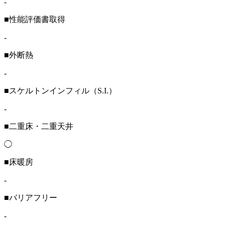
-
■性能評価書取得
-
■外断熱
-
■スケルトンインフィル（S.I.）
-
■二重床・二重天井
◯
■床暖房
-
■バリアフリー
-