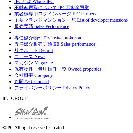
IPCとは
What's IPC
不動産買取について
IPC不動産買取
業者様専用ログインページ
IPC Partners
主要ブランドマンション一覧
List of developer mansions
販売実績
Sales Performance
専任媒介物件
Exclusive brokerage
専任媒介販売実績
EB Sales performance
リクルート
Recruit
ニュース
News
マガジン
Magazine
保有物件・管理物件一覧
Owned properties
会社概要
Company
お問合せ
Contact
プライバシーポリシー
Privacy Policy
IPC GROUP
©IPC All right reserved. Created