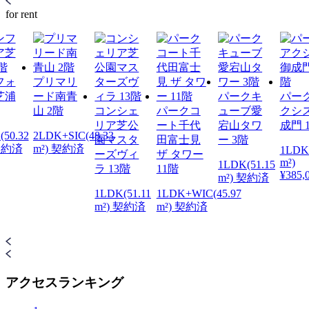
for rent
フォ
プリマリ
芝浦
ード南青
パークキ
パー
山 2階
コンシェ
パークコ
ューブ愛
クシ
リア芝公
ート千代
宕山タワ
成門 
(50.32
2LDK+SIC(48.33
園マスタ
田富士見
ー 3階
 契約済
m²) 契約済
1LDK(
ーズヴィ
ザ タワー
m²)
1LDK(51.15
ラ 13階
11階
¥385,
m²) 契約済
1LDK(51.11
1LDK+WIC(45.97
m²) 契約済
m²) 契約済
アクセスランキング