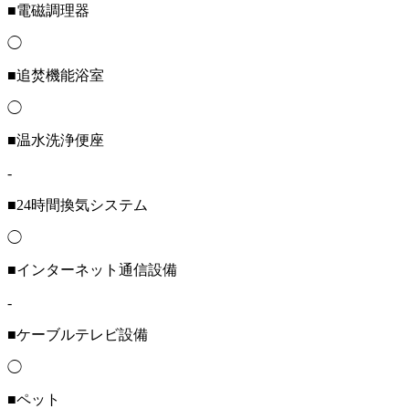
■電磁調理器
◯
■追焚機能浴室
◯
■温水洗浄便座
-
■24時間換気システム
◯
■インターネット通信設備
-
■ケーブルテレビ設備
◯
■ペット