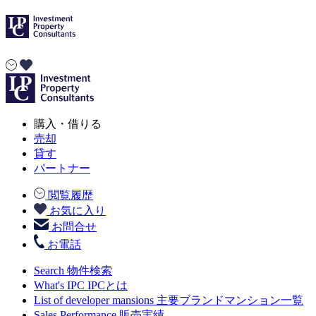
購入・借りる
売却
貸す
パートナー
閲覧履歴
お気に入り
お問合せ
お電話
Search
物件検索
What's IPC
IPCとは
List of developer mansions
主要ブランドマンション一覧
Sales Performance
販売実績