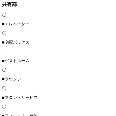
共有部
◯
■エレベーター
◯
■宅配ボックス
-
■ゲストルーム
◯
■ラウンジ
◯
■フロントサービス
◯
■フィットネス施設