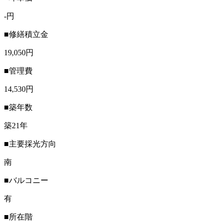
-円
■修繕積立金
19,050円
■管理費
14,530円
■築年数
築21年
■主要採光方向
南
■バルコニー
有
■所在階