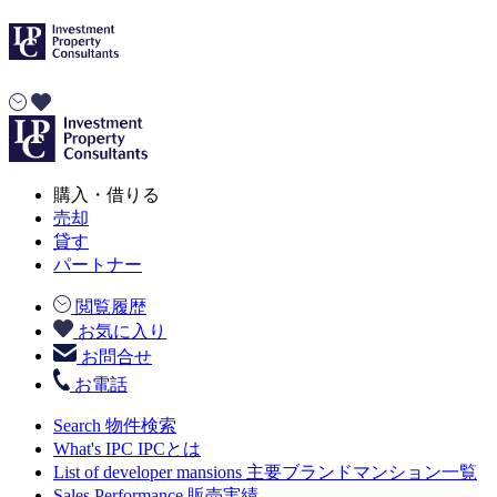
購入・借りる
売却
貸す
パートナー
閲覧履歴
お気に入り
お問合せ
お電話
Search
物件検索
What's IPC
IPCとは
List of developer mansions
主要ブランドマンション一覧
Sales Performance
販売実績