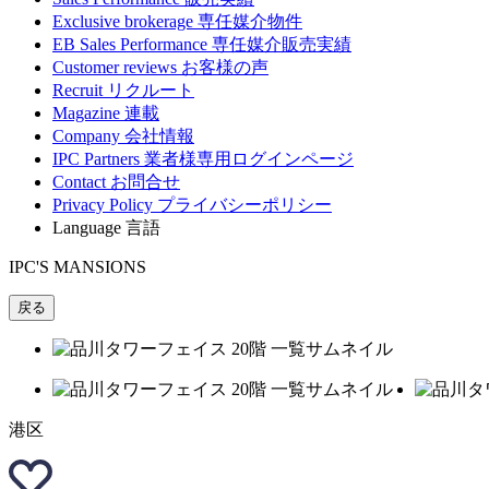
Exclusive brokerage
専任媒介物件
EB Sales Performance
専任媒介販売実績
Customer reviews
お客様の声
Recruit
リクルート
Magazine
連載
Company
会社情報
IPC Partners
業者様専用ログインページ
Contact
お問合せ
Privacy Policy
プライバシーポリシー
Language
言語
IPC'S MANSIONS
戻る
港区