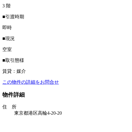
3 階
■引渡時期
即時
■現況
空室
■取引態様
賃貸：媒介
この物件の詳細をお問合せ
物件詳細
住 所
東京都港区高輪4-20-20