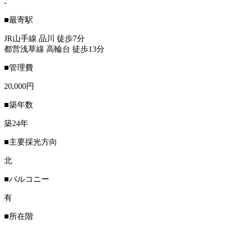
-
■最寄駅
JR山手線 品川 徒歩7分
都営浅草線 高輪台 徒歩13分
■管理費
20,000円
■築年数
築24年
■主要採光方向
北
■バルコニー
有
■所在階