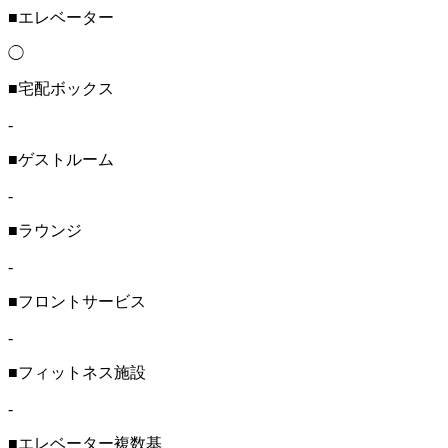
■エレベーター
◯
■宅配ボックス
-
■ゲストルーム
-
■ラウンジ
-
■フロントサービス
-
■フィットネス施設
-
■エレベーター複数基