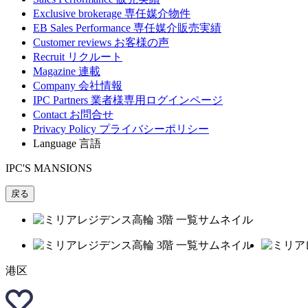
Exclusive brokerage
専任媒介物件
EB Sales Performance
専任媒介販売実績
Customer reviews
お客様の声
Recruit
リクルート
Magazine
連載
Company
会社情報
IPC Partners
業者様専用ログインページ
Contact
お問合せ
Privacy Policy
プライバシーポリシー
Language
言語
IPC'S MANSIONS
戻る
港区