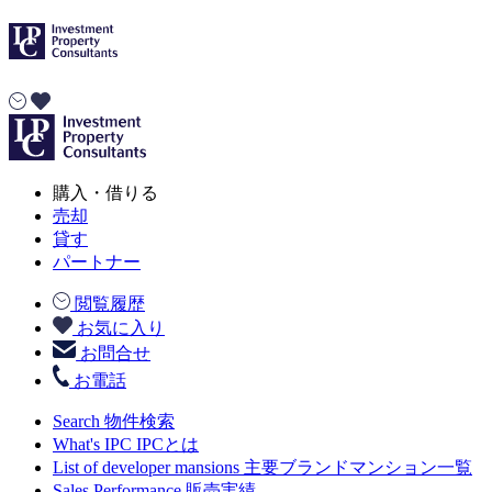
購入・借りる
売却
貸す
パートナー
閲覧履歴
お気に入り
お問合せ
お電話
Search
物件検索
What's IPC
IPCとは
List of developer mansions
主要ブランドマンション一覧
Sales Performance
販売実績