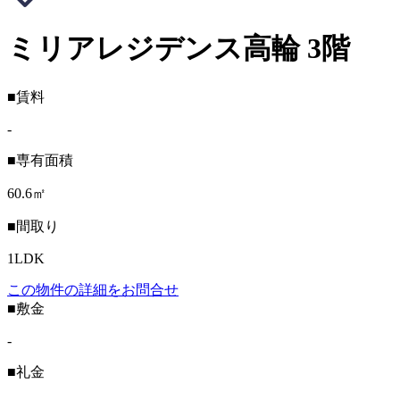
ミリアレジデンス高輪 3階
■賃料
-
■専有面積
60.6㎡
■間取り
1LDK
この物件の詳細をお問合せ
■敷金
-
■礼金