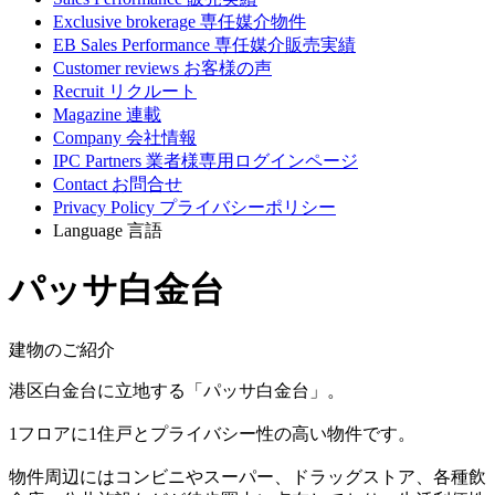
Exclusive brokerage
専任媒介物件
EB Sales Performance
専任媒介販売実績
Customer reviews
お客様の声
Recruit
リクルート
Magazine
連載
Company
会社情報
IPC Partners
業者様専用ログインページ
Contact
お問合せ
Privacy Policy
プライバシーポリシー
Language
言語
パッサ白金台
建物のご紹介
港区白金台に立地する「パッサ白金台」。
1フロアに1住戸とプライバシー性の高い物件です。
物件周辺にはコンビニやスーパー、ドラッグストア、各種飲