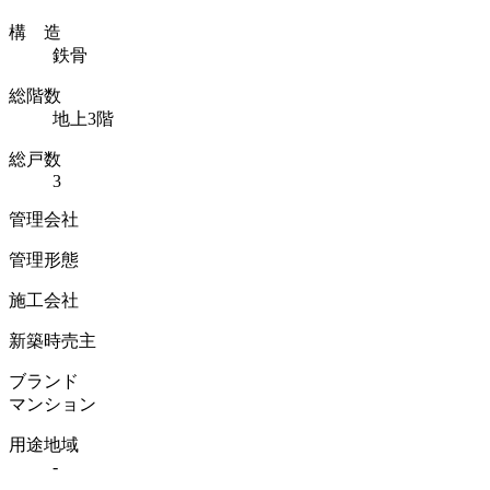
構 造
鉄骨
総階数
地上3階
総戸数
3
管理会社
管理形態
施工会社
新築時売主
ブランド
マンション
用途地域
-