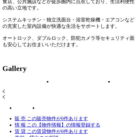
食店、公共施設などが徒歩圏内に点在しており、生活利便性
の高い立地です。
システムキッチン・独立洗面台・浴室乾燥機・エアコンなど
の充実した室内設備が快適な生活をサポートします。
オートロック、ダブルロック、防犯カメラ等セキュリティ面
も安心してお住まいいただけます。
Gallery
販 売
この販売物件が
0
件あります
情 報
この【物件情報】の情報登録する
賃 貸
この賃貸物件が
0
件あります