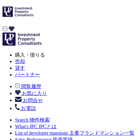
購入・借りる
売却
貸す
パートナー
閲覧履歴
お気に入り
お問合せ
お電話
Search
物件検索
What's IPC
IPCとは
List of developer mansions
主要ブランドマンション一覧
Sales Performance
販売実績