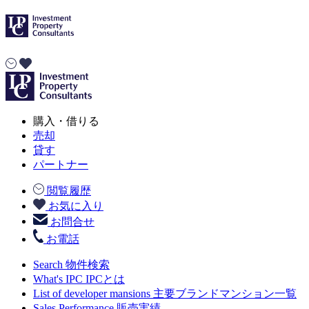
購入・借りる
売却
貸す
パートナー
閲覧履歴
お気に入り
お問合せ
お電話
Search
物件検索
What's IPC
IPCとは
List of developer mansions
主要ブランドマンション一覧
Sales Performance
販売実績