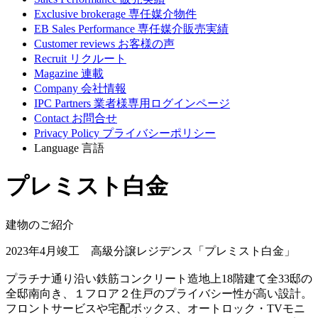
Exclusive brokerage
専任媒介物件
EB Sales Performance
専任媒介販売実績
Customer reviews
お客様の声
Recruit
リクルート
Magazine
連載
Company
会社情報
IPC Partners
業者様専用ログインページ
Contact
お問合せ
Privacy Policy
プライバシーポリシー
Language
言語
プレミスト白金
建物のご紹介
2023年4月竣工 高級分譲レジデンス「プレミスト白金」
プラチナ通り沿い鉄筋コンクリート造地上18階建て全33邸の
全邸南向き、１フロア２住戸のプライバシー性が高い設計。
フロントサービスや宅配ボックス、オートロック・TVモニ