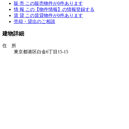
販 売
この販売物件が
0
件あります
情 報
この【物件情報】の情報登録する
賃 貸
この賃貸物件が
0
件あります
売却・貸出のご相談
建物詳細
住 所
東京都港区白金6丁目15-15