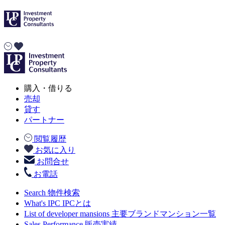
購入・借りる
売却
貸す
パートナー
閲覧履歴
お気に入り
お問合せ
お電話
Search
物件検索
What's IPC
IPCとは
List of developer mansions
主要ブランドマンション一覧
Sales Performance
販売実績