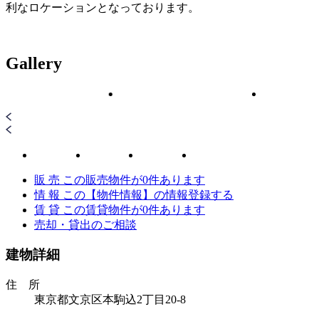
利なロケーションとなっております。
Gallery
販 売
この販売物件が
0
件あります
情 報
この【物件情報】の情報登録する
賃 貸
この賃貸物件が
0
件あります
売却・貸出のご相談
建物詳細
住 所
東京都文京区本駒込2丁目20-8