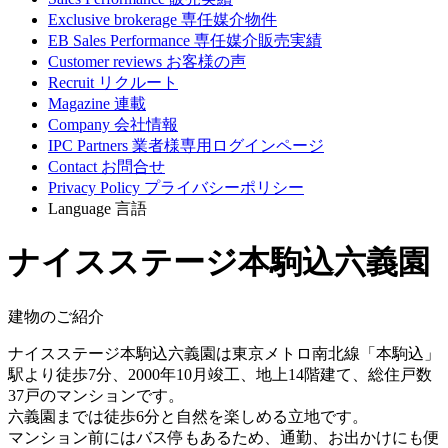
Exclusive brokerage
専任媒介物件
EB Sales Performance
専任媒介販売実績
Customer reviews
お客様の声
Recruit
リクルート
Magazine
連載
Company
会社情報
IPC Partners
業者様専用ログインページ
Contact
お問合せ
Privacy Policy
プライバシーポリシー
Language
言語
ナイスステージ本駒込六義園
建物のご紹介
ナイスステージ本駒込六義園は東京メトロ南北線「本駒込」
駅より徒歩7分、2000年10月竣工、地上14階建て、総住戸数
37戸のマンションです。
六義園までは徒歩6分と自然を楽しめる立地です。
マンション前にはバス停もあるため、通勤、お出かけにも便