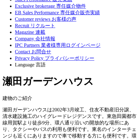
Exclusive brokerage
専任媒介物件
EB Sales Performance
専任媒介販売実績
Customer reviews
お客様の声
Recruit
リクルート
Magazine
連載
Company
会社情報
IPC Partners
業者様専用ログインページ
Contact
お問合せ
Privacy Policy
プライバシーポリシー
Language
言語
瀬田ガーデンハウス
建物のご紹介
瀬田ガーデンハウスは2002年3月竣工、住友不動産旧分譲、
清水建設施工のハイグレードレジデンスです。東急田園都市
線用賀駅より徒歩9分、環八通り沿いの開放的な場所にあ
り、タクシーやバスの利用も便利です。東名のインターチェ
ンジも近くにありますので車で移動する方にも便利です。環