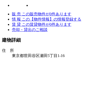
販 売
この販売物件が
0
件あります
情 報
この【物件情報】の情報登録する
賃 貸
この賃貸物件が
0
件あります
売却・貸出のご相談
建物詳細
住 所
東京都世田谷区瀬田5丁目1-16