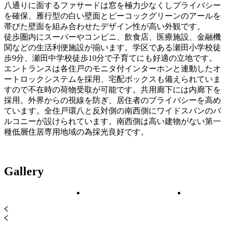
八通りに面するファサードは窓を極力少なくしプライバシー
を確保、雁行型の白い壁面とピーコックグリーンのアールを
帯びた壁面を組み合わせたデザイン性が高い外観です。
徒歩圏内にスーパーやコンビニ、飲食店、医療施設、金融機
関などの生活利便施設が揃います。学区である瀬田小学校徒
歩9分、瀬田中学校徒歩10分で子育てにも好適の立地です。
エントランスは各住戸のモニタ付インターホンと連動したオ
ートロックシステムを採用、宅配ボックスも備えられていま
すので不在時の荷物受取が可能です。共用廊下には内廊下を
採用。外界からの視線を防ぎ、居住者のプライバシーを高め
ています。全住戸環八と反対側の南西側にワイドスパンのバ
ルコニーが設けられています。南西側は高い建物がない第一
種低層住居専用地域の為採光良好です。
Gallery