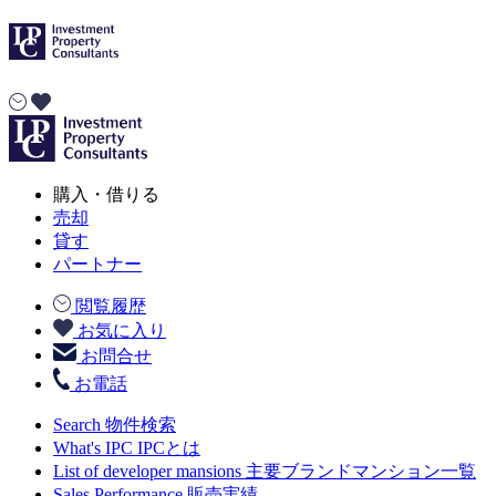
購入・借りる
売却
貸す
パートナー
閲覧履歴
お気に入り
お問合せ
お電話
Search
物件検索
What's IPC
IPCとは
List of developer mansions
主要ブランドマンション一覧
Sales Performance
販売実績