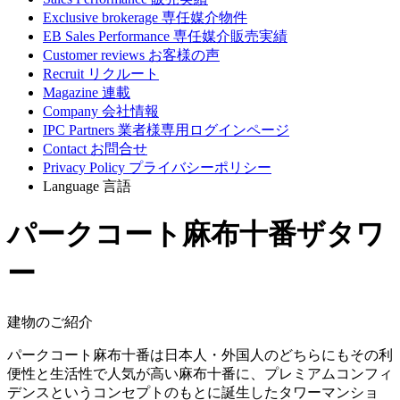
Exclusive brokerage
専任媒介物件
EB Sales Performance
専任媒介販売実績
Customer reviews
お客様の声
Recruit
リクルート
Magazine
連載
Company
会社情報
IPC Partners
業者様専用ログインページ
Contact
お問合せ
Privacy Policy
プライバシーポリシー
Language
言語
パークコート麻布十番ザタワ
ー
建物のご紹介
パークコート麻布十番は日本人・外国人のどちらにもその利
便性と生活性で人気が高い麻布十番に、プレミアムコンフィ
デンスというコンセプトのもとに誕生したタワーマンショ