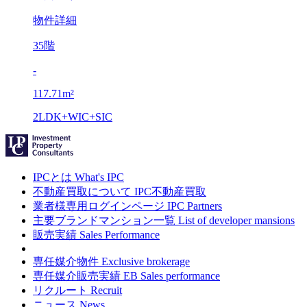
物件詳細
35階
-
117.71m²
2LDK+WIC+SIC
IPCとは
What's IPC
不動産買取について
IPC不動産買取
業者様専用ログインページ
IPC Partners
主要ブランドマンション一覧
List of developer mansions
販売実績
Sales Performance
専任媒介物件
Exclusive brokerage
専任媒介販売実績
EB Sales performance
リクルート
Recruit
ニュース
News