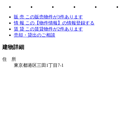
販 売
この販売物件が
3
件あります
情 報
この【物件情報】の情報登録する
賃 貸
この賃貸物件が
2
件あります
売却・貸出のご相談
建物詳細
住 所
東京都港区三田1丁目7-1