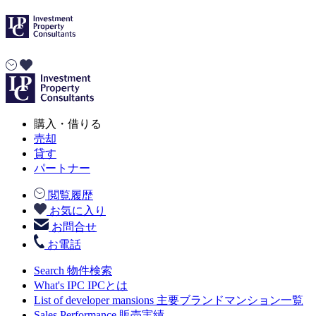
購入・借りる
売却
貸す
パートナー
閲覧履歴
お気に入り
お問合せ
お電話
Search
物件検索
What's IPC
IPCとは
List of developer mansions
主要ブランドマンション一覧
Sales Performance
販売実績