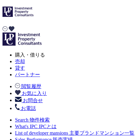
購入・借りる
売却
貸す
パートナー
閲覧履歴
お気に入り
お問合せ
お電話
Search
物件検索
What's IPC
IPCとは
List of developer mansions
主要ブランドマンション一覧
Sales Performance
販売実績