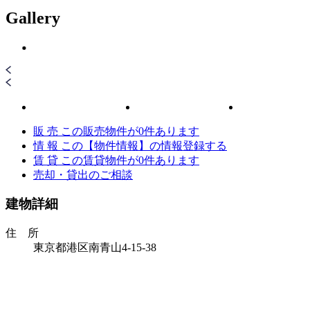
Gallery
販 売
この販売物件が
0
件あります
情 報
この【物件情報】の情報登録する
賃 貸
この賃貸物件が
0
件あります
売却・貸出のご相談
建物詳細
住 所
東京都港区南青山4-15-38