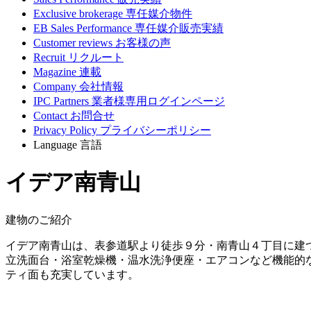
Exclusive brokerage
専任媒介物件
EB Sales Performance
専任媒介販売実績
Customer reviews
お客様の声
Recruit
リクルート
Magazine
連載
Company
会社情報
IPC Partners
業者様専用ログインページ
Contact
お問合せ
Privacy Policy
プライバシーポリシー
Language
言語
イデア南青山
建物のご紹介
イデア南青山は、表参道駅より徒歩９分・南青山４丁目に建
立洗面台・浴室乾燥機・温水洗浄便座・エアコンなど機能的
ティ面も充実しています。