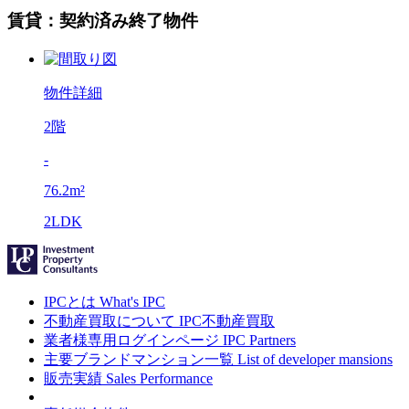
賃貸：契約済み終了物件
物件詳細
2階
-
76.2m²
2LDK
IPCとは
What's IPC
不動産買取について
IPC不動産買取
業者様専用ログインページ
IPC Partners
主要ブランドマンション一覧
List of developer mansions
販売実績
Sales Performance