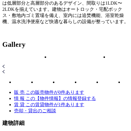
は低層部分と高層部分のあるデザイン、間取りは1LDK〜
2LDKを揃えています。建物はオートロック・宅配ボック
ス・敷地内ゴミ置場を備え、室内には追焚機能、浴室乾燥
機、温水洗浄便座など快適な暮らしの設備が整っています。
Gallery
販 売
この販売物件が
0
件あります
情 報
この【物件情報】の情報登録する
賃 貸
この賃貸物件が
1
件あります
売却・貸出のご相談
建物詳細