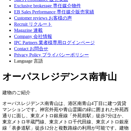
Exclusive brokerage
専任媒介物件
EB Sales Performance
専任媒介販売実績
Customer reviews
お客様の声
Recruit
リクルート
Magazine
連載
Company
会社情報
IPC Partners
業者様専用ログインページ
Contact
お問合せ
Privacy Policy
プライバシーポリシー
Language
言語
オーパスレジデンス南青山
建物のご紹介
オーパスレジデンス南青山は、港区南青山4丁目に建つ賃貸
マンションです。神宮外苑や青山霊園の緑に囲まれた外苑西
通りに面し、東京メトロ銀座線「外苑前駅」徒歩7分ほか、
東京メトロ半蔵門線、東京メトロ千代田線、東京メトロ銀座
線「表参道駅」徒歩12分と複数路線の利用が可能です。建物