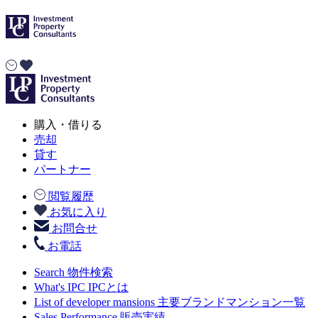
購入・借りる
売却
貸す
パートナー
閲覧履歴
お気に入り
お問合せ
お電話
Search
物件検索
What's IPC
IPCとは
List of developer mansions
主要ブランドマンション一覧
Sales Performance
販売実績