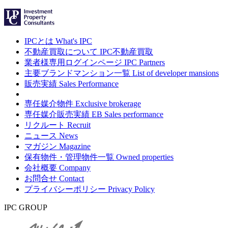
IPCとは
What's IPC
不動産買取について
IPC不動産買取
業者様専用ログインページ
IPC Partners
主要ブランドマンション一覧
List of developer mansions
販売実績
Sales Performance
専任媒介物件
Exclusive brokerage
専任媒介販売実績
EB Sales performance
リクルート
Recruit
ニュース
News
マガジン
Magazine
保有物件・管理物件一覧
Owned properties
会社概要
Company
お問合せ
Contact
プライバシーポリシー
Privacy Policy
IPC GROUP