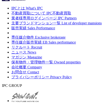
IPCとは
What's IPC
不動産買取について
IPC不動産買取
業者様専用ログインページ
IPC Partners
主要ブランドマンション一覧
List of developer mansions
販売実績
Sales Performance
専任媒介物件
Exclusive brokerage
専任媒介販売実績
EB Sales performance
リクルート
Recruit
ニュース
News
マガジン
Magazine
保有物件・管理物件一覧
Owned properties
会社概要
Company
お問合せ
Contact
プライバシーポリシー
Privacy Policy
IPC GROUP