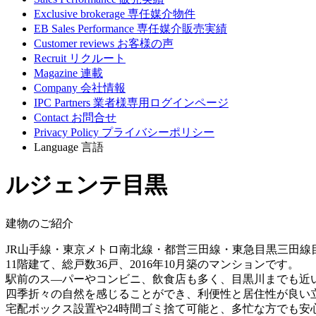
Exclusive brokerage
専任媒介物件
EB Sales Performance
専任媒介販売実績
Customer reviews
お客様の声
Recruit
リクルート
Magazine
連載
Company
会社情報
IPC Partners
業者様専用ログインページ
Contact
お問合せ
Privacy Policy
プライバシーポリシー
Language
言語
ルジェンテ目黒
建物のご紹介
JR山手線・東京メトロ南北線・都営三田線・東急目黒三田線
11階建て、総戸数36戸、2016年10月築のマンションです。
駅前のス―パーやコンビニ、飲食店も多く、目黒川までも近
四季折々の自然を感じることができ、利便性と居住性が良い
宅配ボックス設置や24時間ゴミ捨て可能と、多忙な方でも安