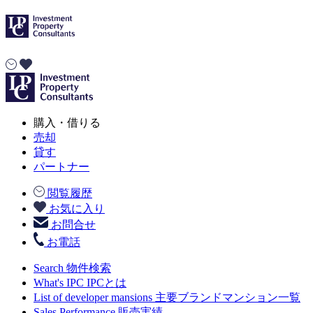
購入・借りる
売却
貸す
パートナー
閲覧履歴
お気に入り
お問合せ
お電話
Search
物件検索
What's IPC
IPCとは
List of developer mansions
主要ブランドマンション一覧
Sales Performance
販売実績