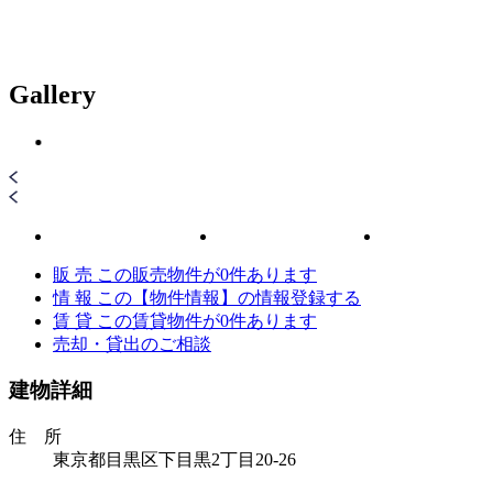
Gallery
販 売
この販売物件が
0
件あります
情 報
この【物件情報】の情報登録する
賃 貸
この賃貸物件が
0
件あります
売却・貸出のご相談
建物詳細
住 所
東京都目黒区下目黒2丁目20-26