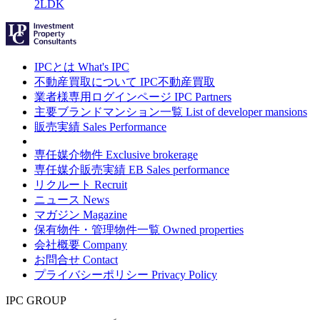
2LDK
IPCとは
What's IPC
不動産買取について
IPC不動産買取
業者様専用ログインページ
IPC Partners
主要ブランドマンション一覧
List of developer mansions
販売実績
Sales Performance
専任媒介物件
Exclusive brokerage
専任媒介販売実績
EB Sales performance
リクルート
Recruit
ニュース
News
マガジン
Magazine
保有物件・管理物件一覧
Owned properties
会社概要
Company
お問合せ
Contact
プライバシーポリシー
Privacy Policy
IPC GROUP