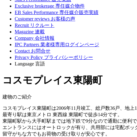
Exclusive brokerage
専任媒介物件
EB Sales Performance
専任媒介販売実績
Customer reviews
お客様の声
Recruit
リクルート
Magazine
連載
Company
会社情報
IPC Partners
業者様専用ログインページ
Contact
お問合せ
Privacy Policy
プライバシーポリシー
Language
言語
コスモプレイス東陽町
建物のご紹介
コスモプレイス東陽町は2006年11月竣工、総戸数36戸、地上
最寄り駅は東京メトロ 東西線 東陽町で徒歩14分です。
東陽町駅から大手町駅までは地下鉄で9分なので通勤に便利
エントランスにはオートロックが有り、共用部には宅配ボッ
留守がちな方でもお荷物の受け取りが安心です。