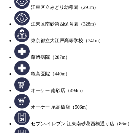
江東区立みどり幼稚園（291m）
江東区南砂第四保育園（328m）
東京都立大江戸高等学校（741m）
藤﨑病院（287m）
亀高医院（440m）
オーケー 南砂店（494m）
オーケー 尾高橋店（506m）
セブン-イレブン 江東南砂葛西橋通り店（86m）