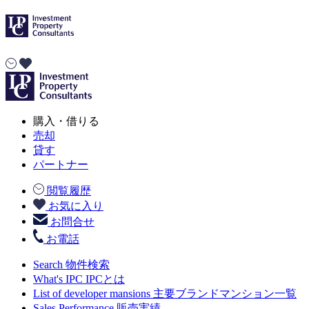
購入・借りる
売却
貸す
パートナー
閲覧履歴
お気に入り
お問合せ
お電話
Search
物件検索
What's IPC
IPCとは
List of developer mansions
主要ブランドマンション一覧
Sales Performance
販売実績