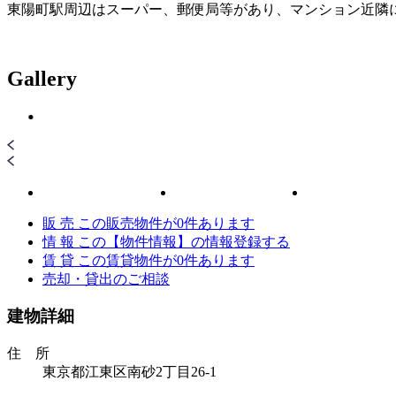
東陽町駅周辺はスーパー、郵便局等があり、マンション近隣
Gallery
販 売
この販売物件が
0
件あります
情 報
この【物件情報】の情報登録する
賃 貸
この賃貸物件が
0
件あります
売却・貸出のご相談
建物詳細
住 所
東京都江東区南砂2丁目26-1